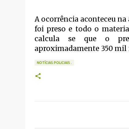
A ocorrência aconteceu na
foi preso e todo o materia
calcula se que o prej
aproximadamente 350 mil r
NOTÍCIAS POLICIAIS .
C
o
m