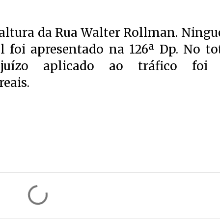
 altura da Rua Walter Rollman. Ning
l foi apresentado na 126ª Dp. No tot
uízo aplicado ao tráfico foi
eais.