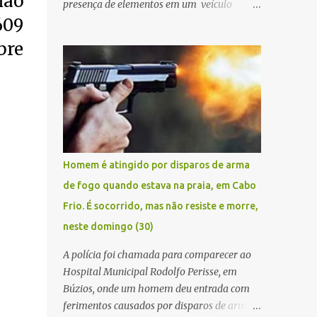
ião
presença de elementos em um veículo
609
Renault Kwid, cometendo extorsões a
empresários e comerciantes, na cidade de
bre
Búzios, na manhã de sexta feira (05). De
posse da placa do carro, a equipe da Civil
conseguiu aborda los na Estrada de Guriri
quanto tentavam fugir da cidade Buziana.
Um dos detidos é policial civil e este foi
baleado na perna na troca de tiros . Na
ocorrência, três armas, pistolas e uma
Homem é atingido por disparos de arma
réplica de fuzil, foram apreendidas. O
de fogo quando estava na praia, em Cabo
homem baleado foi identificado como
Frio. É socorrido, mas não resiste e morre,
Claudio Bastos, conhecido no meio político.
neste domingo (30)
A polícia foi chamada para comparecer ao
Hospital Municipal Rodolfo Perisse, em
Búzios, onde um homem deu entrada com
ferimentos causados por disparos de arma