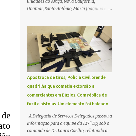
unidades do Araçá, Nova Califórnia,
Unamar, Santo Antônio, Maria Joaquina e
Florestinha não funcionarão nesta sexta-
feira (27). As consultas marcadas para este
dia serão remarcadas; a orientação é que os
pacientes procurem as unidades na
segunda-feira (2) para saberem o dia da
remarcação. Contamos com a compreensão
de toda população, pois se trata de uma
situação climática que foge ao controle da
administração pública.
Após troca de tiros, Polícia Civil prende
quadrilha que cometia extorsão a
comerciantes em Búzios. Com réplica de
fuzil e pistolas. Um elemento foi baleado.
 de
A Delegacia de Serviços Delegados passou a
informação para a equipe da 127ª Dp, sob o
ato
comando de Dr. Lauro Coelho, relatando a