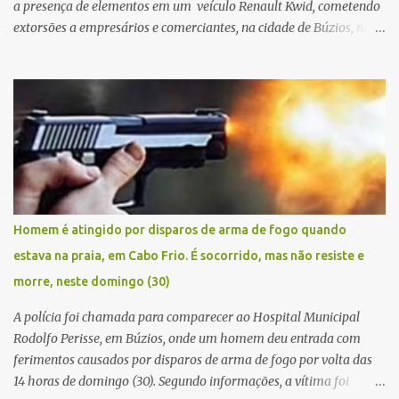
a presença de elementos em um veículo Renault Kwid, cometendo
extorsões a empresários e comerciantes, na cidade de Búzios, na
manhã de sexta feira (05). De posse da placa do carro, a equipe da
Civil conseguiu aborda los na Estrada de Guriri quanto tentavam
fugir da cidade Buziana. Um dos detidos é policial civil e este foi
baleado na perna na troca de tiros . Na ocorrência, três armas,
pistolas e uma réplica de fuzil, foram apreendidas. O homem
baleado foi identificado como Claudio Bastos, conhecido no meio
político.
Homem é atingido por disparos de arma de fogo quando
estava na praia, em Cabo Frio. É socorrido, mas não resiste e
morre, neste domingo (30)
A polícia foi chamada para comparecer ao Hospital Municipal
Rodolfo Perisse, em Búzios, onde um homem deu entrada com
ferimentos causados por disparos de arma de fogo por volta das
14 horas de domingo (30). Segundo informações, a vítima foi