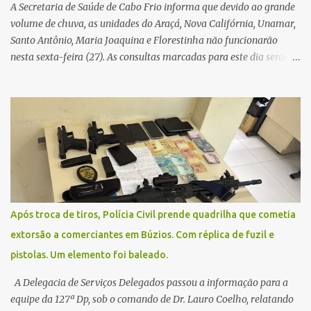
A Secretaria de Saúde de Cabo Frio informa que devido ao grande
volume de chuva, as unidades do Araçá, Nova Califórnia, Unamar,
Santo Antônio, Maria Joaquina e Florestinha não funcionarão
nesta sexta-feira (27). As consultas marcadas para este dia serão
remarcadas; a orientação é que os pacientes procurem as unidades
na segunda-feira (2) para saberem o dia da remarcação.
Contamos com a compreensão de toda população, pois se trata de
uma situação climática que foge ao controle da administração
pública.
Após troca de tiros, Polícia Civil prende quadrilha que cometia
extorsão a comerciantes em Búzios. Com réplica de fuzil e
pistolas. Um elemento foi baleado.
A Delegacia de Serviços Delegados passou a informação para a
equipe da 127ª Dp, sob o comando de Dr. Lauro Coelho, relatando