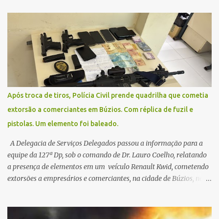
na segunda-feira (2) para saberem o dia da remarcação.
Contamos com a compreensão de toda população, pois se trata de
uma situação climática que foge ao controle da administração
pública.
Após troca de tiros, Polícia Civil prende quadrilha que cometia
extorsão a comerciantes em Búzios. Com réplica de fuzil e
pistolas. Um elemento foi baleado.
A Delegacia de Serviços Delegados passou a informação para a
equipe da 127ª Dp, sob o comando de Dr. Lauro Coelho, relatando
a presença de elementos em um veículo Renault Kwid, cometendo
extorsões a empresários e comerciantes, na cidade de Búzios, na
manhã de sexta feira (05). De posse da placa do carro, a equipe da
Civil conseguiu aborda los na Estrada de Guriri quanto tentavam
fugir da cidade Buziana. Um dos detidos é policial civil e este foi