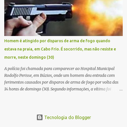
baleado na perna na troca de tiros . Na ocorrência, três armas,
pistolas e uma réplica de fuzil, foram apreendidas. O homem
baleado foi identificado como Claudio Bastos, conhecido no meio
político.
Homem é atingido por disparos de arma de fogo quando
estava na praia, em Cabo Frio. É socorrido, mas não resiste e
morre, neste domingo (30)
A polícia foi chamada para comparecer ao Hospital Municipal
Rodolfo Perisse, em Búzios, onde um homem deu entrada com
ferimentos causados por disparos de arma de fogo por volta das
14 horas de domingo (30). Segundo informações, a vítima foi
identificada como Adrian Rodrigues, de 26 anos. Ele estava na
Praia do Pontal do Peró, em Cabo Frio, quando elementos armados
foram em sua direção e atiraram, sem a preocupação com pessoas
que também frequentavam o local . O homem foi atingido no
Tecnologia do Blogger
tórax e também na coxa. Os criminosos fugiram logo em seguida.