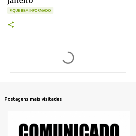
Janeiro
FIQUE BEM INFORMADO
C
o
m
e
n
t
Postagens mais visitadas
á
r
i
o