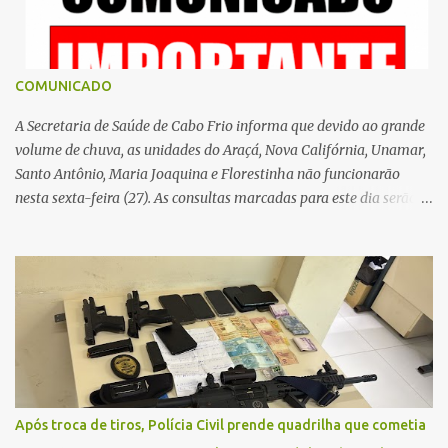
s
COMUNICADO
A Secretaria de Saúde de Cabo Frio informa que devido ao grande
volume de chuva, as unidades do Araçá, Nova Califórnia, Unamar,
Santo Antônio, Maria Joaquina e Florestinha não funcionarão
nesta sexta-feira (27). As consultas marcadas para este dia serão
remarcadas; a orientação é que os pacientes procurem as unidades
na segunda-feira (2) para saberem o dia da remarcação.
Contamos com a compreensão de toda população, pois se trata de
uma situação climática que foge ao controle da administração
pública.
Após troca de tiros, Polícia Civil prende quadrilha que cometia