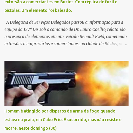
extorsão a comerciantes em Búzios. Com réplica de fuzil e
pistolas. Um elemento foi baleado.
A Delegacia de Serviços Delegados passou a informação para a
equipe da 127ª Dp, sob o comando de Dr. Lauro Coelho, relatando
a presença de elementos em um veículo Renault Kwid, cometendo
extorsões a empresários e comerciantes, na cidade de Búzios, na
manhã de sexta feira (05). De posse da placa do carro, a equipe da
Civil conseguiu aborda los na Estrada de Guriri quanto tentavam
fugir da cidade Buziana. Um dos detidos é policial civil e este foi
baleado na perna na troca de tiros . Na ocorrência, três armas,
pistolas e uma réplica de fuzil, foram apreendidas. O homem
baleado foi identificado como Claudio Bastos, conhecido no meio
político.
Homem é atingido por disparos de arma de fogo quando
estava na praia, em Cabo Frio. É socorrido, mas não resiste e
morre, neste domingo (30)