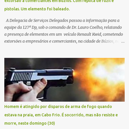
extorsão a comerciantes em Búzios. Com réplica de fuzil e
pistolas. Um elemento foi baleado.
A Delegacia de Serviços Delegados passou a informação para a
equipe da 127ª Dp, sob o comando de Dr. Lauro Coelho, relatando
a presença de elementos em um veículo Renault Kwid, cometendo
extorsões a empresários e comerciantes, na cidade de Búzios, na
manhã de sexta feira (05). De posse da placa do carro, a equipe da
Civil conseguiu aborda los na Estrada de Guriri quanto tentavam
fugir da cidade Buziana. Um dos detidos é policial civil e este foi
baleado na perna na troca de tiros . Na ocorrência, três armas,
pistolas e uma réplica de fuzil, foram apreendidas. O homem
baleado foi identificado como Claudio Bastos, conhecido no meio
político.
Homem é atingido por disparos de arma de fogo quando
estava na praia, em Cabo Frio. É socorrido, mas não resiste e
morre, neste domingo (30)