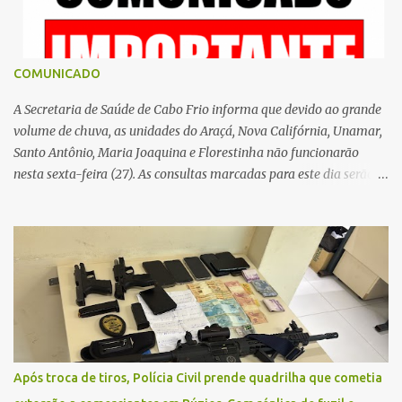
s
COMUNICADO
A Secretaria de Saúde de Cabo Frio informa que devido ao grande
volume de chuva, as unidades do Araçá, Nova Califórnia, Unamar,
Santo Antônio, Maria Joaquina e Florestinha não funcionarão
nesta sexta-feira (27). As consultas marcadas para este dia serão
remarcadas; a orientação é que os pacientes procurem as unidades
na segunda-feira (2) para saberem o dia da remarcação.
Contamos com a compreensão de toda população, pois se trata de
uma situação climática que foge ao controle da administração
pública.
Após troca de tiros, Polícia Civil prende quadrilha que cometia