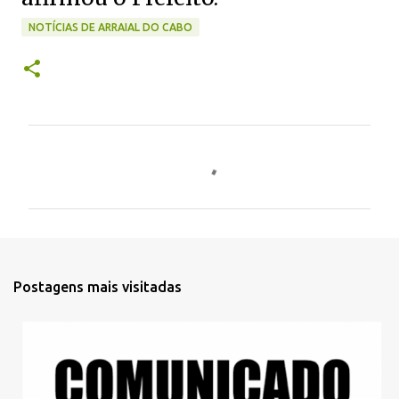
NOTÍCIAS DE ARRAIAL DO CABO
C
o
m
e
n
t
Postagens mais visitadas
á
r
i
o