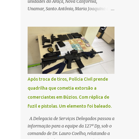
unidades do Araçá, Nova Califórnia,
Unamar, Santo Antônio, Maria Joaquina e
Florestinha não funcionarão nesta sexta-
feira (27). As consultas marcadas para este
dia serão remarcadas; a orientação é que os
pacientes procurem as unidades na
segunda-feira (2) para saberem o dia da
remarcação. Contamos com a compreensão
de toda população, pois se trata de uma
situação climática que foge ao controle da
administração pública.
Após troca de tiros, Polícia Civil prende
quadrilha que cometia extorsão a
comerciantes em Búzios. Com réplica de
fuzil e pistolas. Um elemento foi baleado.
A Delegacia de Serviços Delegados passou a
informação para a equipe da 127ª Dp, sob o
comando de Dr. Lauro Coelho, relatando a