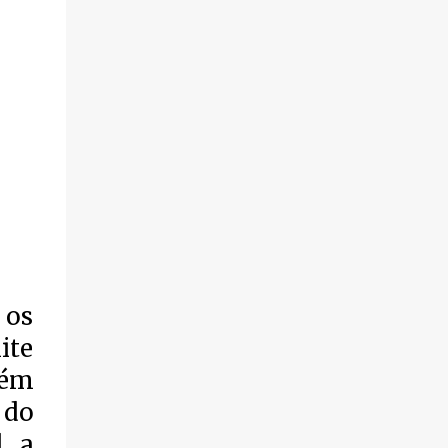
violência.
 os
ite
lém
 do
, a