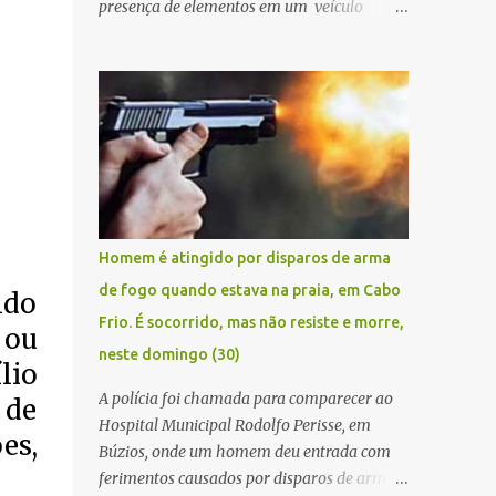
presença de elementos em um veículo
Renault Kwid, cometendo extorsões a
empresários e comerciantes, na cidade de
Búzios, na manhã de sexta feira (05). De
posse da placa do carro, a equipe da Civil
conseguiu aborda los na Estrada de Guriri
quanto tentavam fugir da cidade Buziana.
Um dos detidos é policial civil e este foi
baleado na perna na troca de tiros . Na
ocorrência, três armas, pistolas e uma
Homem é atingido por disparos de arma
réplica de fuzil, foram apreendidas. O
de fogo quando estava na praia, em Cabo
ndo
homem baleado foi identificado como
Frio. É socorrido, mas não resiste e morre,
Claudio Bastos, conhecido no meio político.
 ou
neste domingo (30)
lio
A polícia foi chamada para comparecer ao
 de
Hospital Municipal Rodolfo Perisse, em
es,
Búzios, onde um homem deu entrada com
ferimentos causados por disparos de arma