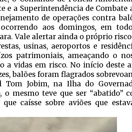
e e a Superintendência de Combate 
anejamento de operações contra bal
 ocorrendo aos domingos, em tod
ra. Vale alertar ainda o próprio risco
estas, usinas, aeroportos e residênci
ízos patrimoniais, ameaçando o no
 a vidas em risco. No início deste a
zes, balões foram flagrados sobrevoa
al Tom Jobim, na Ilha do Governad
o, o mesmo teve que ser “abatido” 
r que caísse sobre aviões que esta