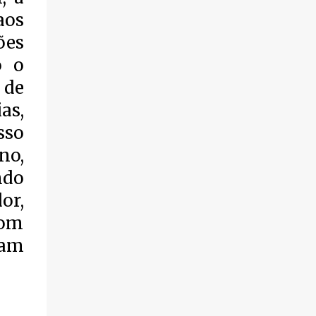
aos
ões
o o
 de
as,
sso
no,
ndo
or,
com
vam