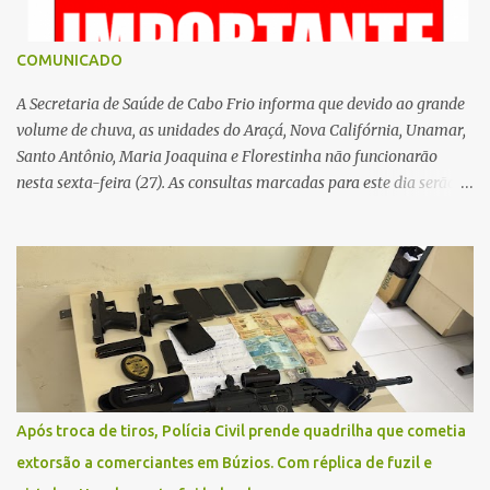
COMUNICADO
A Secretaria de Saúde de Cabo Frio informa que devido ao grande
volume de chuva, as unidades do Araçá, Nova Califórnia, Unamar,
Santo Antônio, Maria Joaquina e Florestinha não funcionarão
nesta sexta-feira (27). As consultas marcadas para este dia serão
remarcadas; a orientação é que os pacientes procurem as unidades
na segunda-feira (2) para saberem o dia da remarcação.
Contamos com a compreensão de toda população, pois se trata de
uma situação climática que foge ao controle da administração
pública.
Após troca de tiros, Polícia Civil prende quadrilha que cometia
extorsão a comerciantes em Búzios. Com réplica de fuzil e