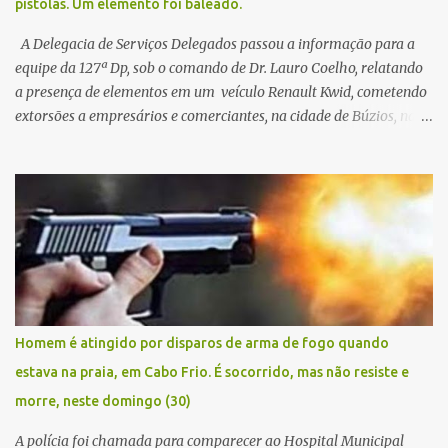
pistolas. Um elemento foi baleado.
A Delegacia de Serviços Delegados passou a informação para a
equipe da 127ª Dp, sob o comando de Dr. Lauro Coelho, relatando
a presença de elementos em um veículo Renault Kwid, cometendo
extorsões a empresários e comerciantes, na cidade de Búzios, na
manhã de sexta feira (05). De posse da placa do carro, a equipe da
Civil conseguiu aborda los na Estrada de Guriri quanto tentavam
fugir da cidade Buziana. Um dos detidos é policial civil e este foi
baleado na perna na troca de tiros . Na ocorrência, três armas,
pistolas e uma réplica de fuzil, foram apreendidas. O homem
baleado foi identificado como Claudio Bastos, conhecido no meio
político.
Homem é atingido por disparos de arma de fogo quando
estava na praia, em Cabo Frio. É socorrido, mas não resiste e
morre, neste domingo (30)
A polícia foi chamada para comparecer ao Hospital Municipal