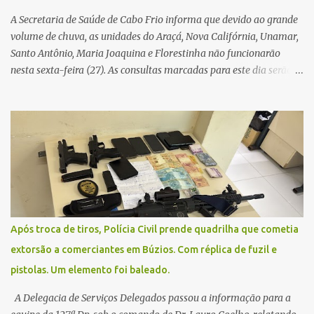
A Secretaria de Saúde de Cabo Frio informa que devido ao grande
volume de chuva, as unidades do Araçá, Nova Califórnia, Unamar,
Santo Antônio, Maria Joaquina e Florestinha não funcionarão
nesta sexta-feira (27). As consultas marcadas para este dia serão
remarcadas; a orientação é que os pacientes procurem as unidades
na segunda-feira (2) para saberem o dia da remarcação.
Contamos com a compreensão de toda população, pois se trata de
uma situação climática que foge ao controle da administração
pública.
Após troca de tiros, Polícia Civil prende quadrilha que cometia
extorsão a comerciantes em Búzios. Com réplica de fuzil e
pistolas. Um elemento foi baleado.
A Delegacia de Serviços Delegados passou a informação para a