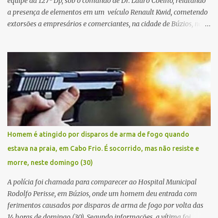
equipe da 127ª Dp, sob o comando de Dr. Lauro Coelho, relatando
a presença de elementos em um veículo Renault Kwid, cometendo
extorsões a empresários e comerciantes, na cidade de Búzios, na
manhã de sexta feira (05). De posse da placa do carro, a equipe da
Civil conseguiu aborda los na Estrada de Guriri quanto tentavam
fugir da cidade Buziana. Um dos detidos é policial civil e este foi
baleado na perna na troca de tiros . Na ocorrência, três armas,
pistolas e uma réplica de fuzil, foram apreendidas. O homem
baleado foi identificado como Claudio Bastos, conhecido no meio
político.
Homem é atingido por disparos de arma de fogo quando
estava na praia, em Cabo Frio. É socorrido, mas não resiste e
morre, neste domingo (30)
A polícia foi chamada para comparecer ao Hospital Municipal
Rodolfo Perisse, em Búzios, onde um homem deu entrada com
ferimentos causados por disparos de arma de fogo por volta das
14 horas de domingo (30). Segundo informações, a vítima foi