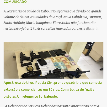
COMUNICADO
A Secretaria de Saúde de Cabo Frio informa que devido ao grande
volume de chuva, as unidades do Araçá, Nova Califórnia, Unamar,
Santo Antônio, Maria Joaquina e Florestinha não funcionarão
nesta sexta-feira (27). As consultas marcadas para este dia serão
remarcadas; a orientação é que os pacientes procurem as unidades
na segunda-feira (2) para saberem o dia da remarcação.
Contamos com a compreensão de toda população, pois se trata de
uma situação climática que foge ao controle da administração
pública.
Após troca de tiros, Polícia Civil prende quadrilha que cometia
extorsão a comerciantes em Búzios. Com réplica de fuzil e
pistolas. Um elemento foi baleado.
A Delegacia de Serviços Delegados passou a informação para a