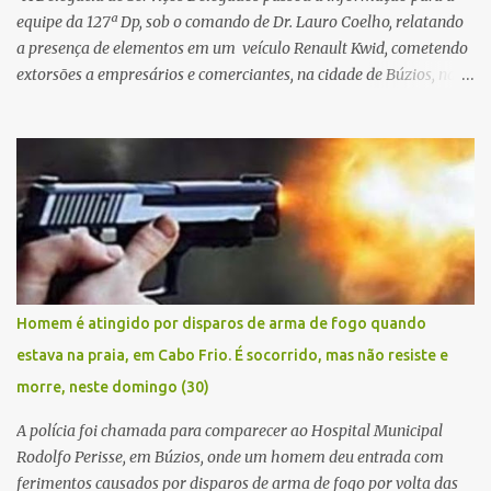
equipe da 127ª Dp, sob o comando de Dr. Lauro Coelho, relatando
a presença de elementos em um veículo Renault Kwid, cometendo
extorsões a empresários e comerciantes, na cidade de Búzios, na
manhã de sexta feira (05). De posse da placa do carro, a equipe da
Civil conseguiu aborda los na Estrada de Guriri quanto tentavam
fugir da cidade Buziana. Um dos detidos é policial civil e este foi
baleado na perna na troca de tiros . Na ocorrência, três armas,
pistolas e uma réplica de fuzil, foram apreendidas. O homem
baleado foi identificado como Claudio Bastos, conhecido no meio
político.
Homem é atingido por disparos de arma de fogo quando
estava na praia, em Cabo Frio. É socorrido, mas não resiste e
morre, neste domingo (30)
A polícia foi chamada para comparecer ao Hospital Municipal
Rodolfo Perisse, em Búzios, onde um homem deu entrada com
ferimentos causados por disparos de arma de fogo por volta das