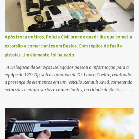
pública.
Após troca de tiros, Polícia Civil prende quadrilha que cometia
extorsão a comerciantes em Búzios. Com réplica de fuzil e
pistolas. Um elemento foi baleado.
A Delegacia de Serviços Delegados passou a informação para a
equipe da 127ª Dp, sob o comando de Dr. Lauro Coelho, relatando
a presença de elementos em um veículo Renault Kwid, cometendo
extorsões a empresários e comerciantes, na cidade de Búzios, na
manhã de sexta feira (05). De posse da placa do carro, a equipe da
Civil conseguiu aborda los na Estrada de Guriri quanto tentavam
fugir da cidade Buziana. Um dos detidos é policial civil e este foi
baleado na perna na troca de tiros . Na ocorrência, três armas,
pistolas e uma réplica de fuzil, foram apreendidas. O homem
baleado foi identificado como Claudio Bastos, conhecido no meio