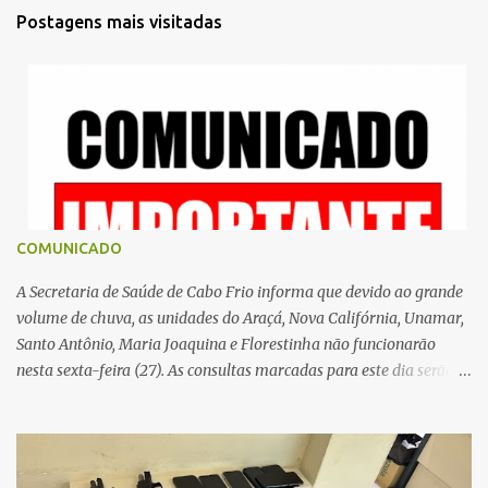
t
Postagens mais visitadas
á
r
i
o
s
COMUNICADO
A Secretaria de Saúde de Cabo Frio informa que devido ao grande
volume de chuva, as unidades do Araçá, Nova Califórnia, Unamar,
Santo Antônio, Maria Joaquina e Florestinha não funcionarão
nesta sexta-feira (27). As consultas marcadas para este dia serão
remarcadas; a orientação é que os pacientes procurem as unidades
na segunda-feira (2) para saberem o dia da remarcação.
Contamos com a compreensão de toda população, pois se trata de
uma situação climática que foge ao controle da administração