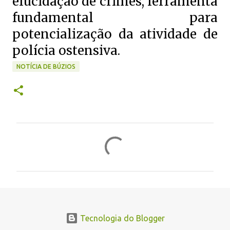
elucidação de crimes, ferramenta
fundamental para
potencialização da atividade de
polícia ostensiva.
NOTÍCIA DE BÚZIOS
C
o
m
e
n
t
Tecnologia do Blogger
á