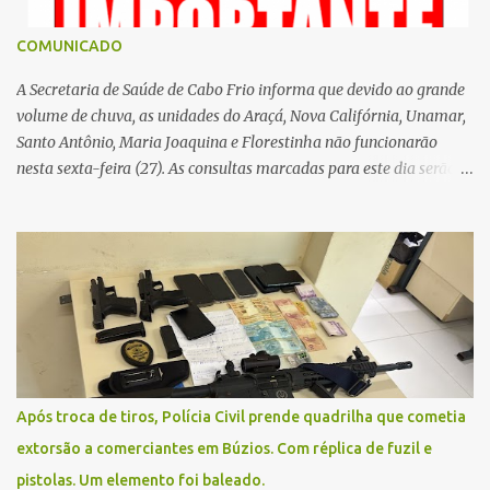
á
r
COMUNICADO
i
o
A Secretaria de Saúde de Cabo Frio informa que devido ao grande
volume de chuva, as unidades do Araçá, Nova Califórnia, Unamar,
Santo Antônio, Maria Joaquina e Florestinha não funcionarão
nesta sexta-feira (27). As consultas marcadas para este dia serão
remarcadas; a orientação é que os pacientes procurem as unidades
na segunda-feira (2) para saberem o dia da remarcação.
Contamos com a compreensão de toda população, pois se trata de
uma situação climática que foge ao controle da administração
pública.
Após troca de tiros, Polícia Civil prende quadrilha que cometia
extorsão a comerciantes em Búzios. Com réplica de fuzil e
pistolas. Um elemento foi baleado.