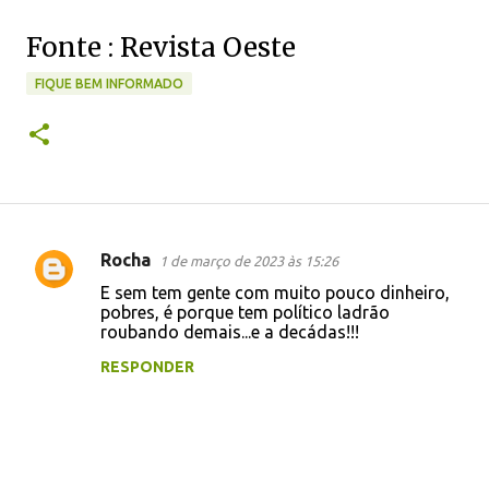
Fonte : Revista Oeste
FIQUE BEM INFORMADO
Rocha
1 de março de 2023 às 15:26
C
E sem tem gente com muito pouco dinheiro,
o
pobres, é porque tem político ladrão
roubando demais...e a decádas!!!
m
e
RESPONDER
n
t
á
r