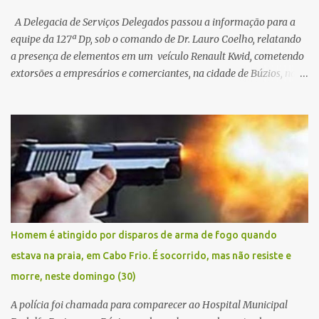
A Delegacia de Serviços Delegados passou a informação para a
equipe da 127ª Dp, sob o comando de Dr. Lauro Coelho, relatando
a presença de elementos em um veículo Renault Kwid, cometendo
extorsões a empresários e comerciantes, na cidade de Búzios, na
manhã de sexta feira (05). De posse da placa do carro, a equipe da
Civil conseguiu aborda los na Estrada de Guriri quanto tentavam
fugir da cidade Buziana. Um dos detidos é policial civil e este foi
baleado na perna na troca de tiros . Na ocorrência, três armas,
pistolas e uma réplica de fuzil, foram apreendidas. O homem
baleado foi identificado como Claudio Bastos, conhecido no meio
político.
Homem é atingido por disparos de arma de fogo quando
estava na praia, em Cabo Frio. É socorrido, mas não resiste e
morre, neste domingo (30)
A polícia foi chamada para comparecer ao Hospital Municipal