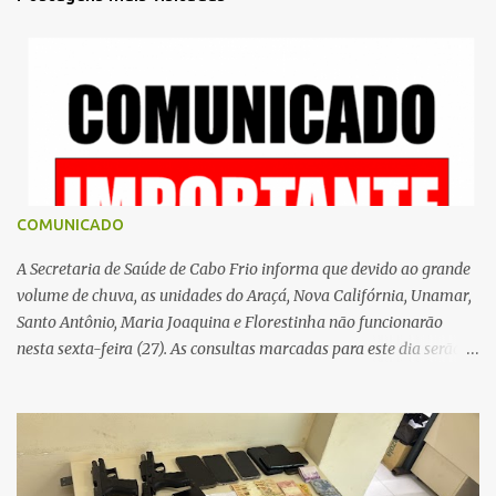
á
r
i
o
s
COMUNICADO
A Secretaria de Saúde de Cabo Frio informa que devido ao grande
volume de chuva, as unidades do Araçá, Nova Califórnia, Unamar,
Santo Antônio, Maria Joaquina e Florestinha não funcionarão
nesta sexta-feira (27). As consultas marcadas para este dia serão
remarcadas; a orientação é que os pacientes procurem as unidades
na segunda-feira (2) para saberem o dia da remarcação.
Contamos com a compreensão de toda população, pois se trata de
uma situação climática que foge ao controle da administração
pública.