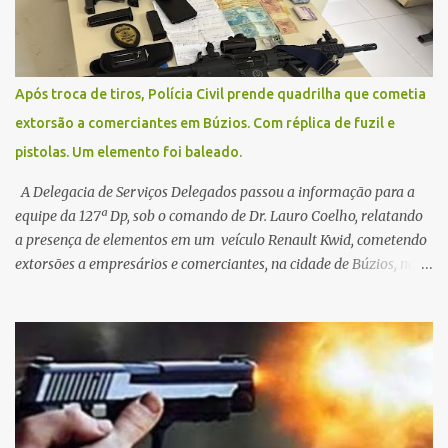
Após troca de tiros, Polícia Civil prende quadrilha que cometia
extorsão a comerciantes em Búzios. Com réplica de fuzil e
pistolas. Um elemento foi baleado.
A Delegacia de Serviços Delegados passou a informação para a
equipe da 127ª Dp, sob o comando de Dr. Lauro Coelho, relatando
a presença de elementos em um veículo Renault Kwid, cometendo
extorsões a empresários e comerciantes, na cidade de Búzios, na
manhã de sexta feira (05). De posse da placa do carro, a equipe da
Civil conseguiu aborda los na Estrada de Guriri quanto tentavam
fugir da cidade Buziana. Um dos detidos é policial civil e este foi
baleado na perna na troca de tiros . Na ocorrência, três armas,
pistolas e uma réplica de fuzil, foram apreendidas. O homem
baleado foi identificado como Claudio Bastos, conhecido no meio
político.