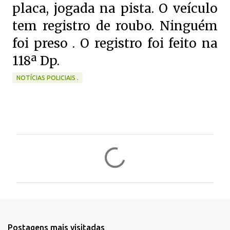
placa, jogada na pista. O veículo
tem registro de roubo. Ninguém
foi preso . O registro foi feito na
118ª Dp.
NOTÍCIAS POLICIAIS .
C
o
m
e
n
t
Postagens mais visitadas