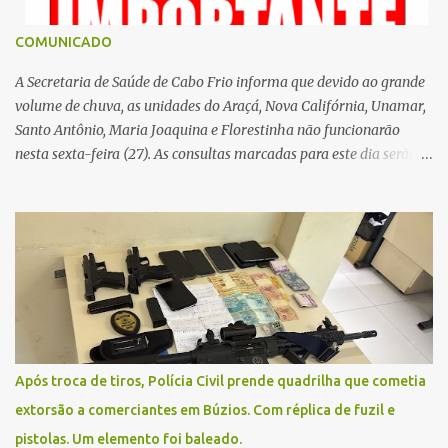
COMUNICADO
A Secretaria de Saúde de Cabo Frio informa que devido ao grande
volume de chuva, as unidades do Araçá, Nova Califórnia, Unamar,
Santo Antônio, Maria Joaquina e Florestinha não funcionarão
nesta sexta-feira (27). As consultas marcadas para este dia serão
remarcadas; a orientação é que os pacientes procurem as unidades
na segunda-feira (2) para saberem o dia da remarcação.
Contamos com a compreensão de toda população, pois se trata de
uma situação climática que foge ao controle da administração
pública.
Após troca de tiros, Polícia Civil prende quadrilha que cometia
extorsão a comerciantes em Búzios. Com réplica de fuzil e
pistolas. Um elemento foi baleado.