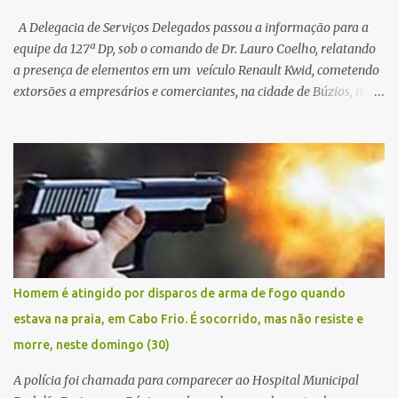
A Delegacia de Serviços Delegados passou a informação para a
equipe da 127ª Dp, sob o comando de Dr. Lauro Coelho, relatando
a presença de elementos em um veículo Renault Kwid, cometendo
extorsões a empresários e comerciantes, na cidade de Búzios, na
manhã de sexta feira (05). De posse da placa do carro, a equipe da
Civil conseguiu aborda los na Estrada de Guriri quanto tentavam
fugir da cidade Buziana. Um dos detidos é policial civil e este foi
baleado na perna na troca de tiros . Na ocorrência, três armas,
pistolas e uma réplica de fuzil, foram apreendidas. O homem
baleado foi identificado como Claudio Bastos, conhecido no meio
político.
Homem é atingido por disparos de arma de fogo quando
estava na praia, em Cabo Frio. É socorrido, mas não resiste e
morre, neste domingo (30)
A polícia foi chamada para comparecer ao Hospital Municipal