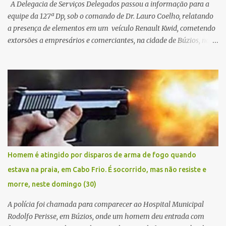
A Delegacia de Serviços Delegados passou a informação para a
equipe da 127ª Dp, sob o comando de Dr. Lauro Coelho, relatando
a presença de elementos em um veículo Renault Kwid, cometendo
extorsões a empresários e comerciantes, na cidade de Búzios, na
manhã de sexta feira (05). De posse da placa do carro, a equipe da
Civil conseguiu aborda los na Estrada de Guriri quanto tentavam
fugir da cidade Buziana. Um dos detidos é policial civil e este foi
baleado na perna na troca de tiros . Na ocorrência, três armas,
pistolas e uma réplica de fuzil, foram apreendidas. O homem
baleado foi identificado como Claudio Bastos, conhecido no meio
político.
Homem é atingido por disparos de arma de fogo quando
estava na praia, em Cabo Frio. É socorrido, mas não resiste e
morre, neste domingo (30)
A polícia foi chamada para comparecer ao Hospital Municipal
Rodolfo Perisse, em Búzios, onde um homem deu entrada com