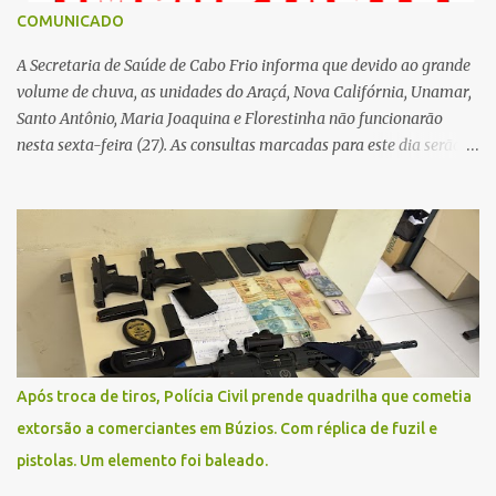
COMUNICADO
A Secretaria de Saúde de Cabo Frio informa que devido ao grande
volume de chuva, as unidades do Araçá, Nova Califórnia, Unamar,
Santo Antônio, Maria Joaquina e Florestinha não funcionarão
nesta sexta-feira (27). As consultas marcadas para este dia serão
remarcadas; a orientação é que os pacientes procurem as unidades
na segunda-feira (2) para saberem o dia da remarcação.
Contamos com a compreensão de toda população, pois se trata de
uma situação climática que foge ao controle da administração
pública.
Após troca de tiros, Polícia Civil prende quadrilha que cometia
extorsão a comerciantes em Búzios. Com réplica de fuzil e
pistolas. Um elemento foi baleado.