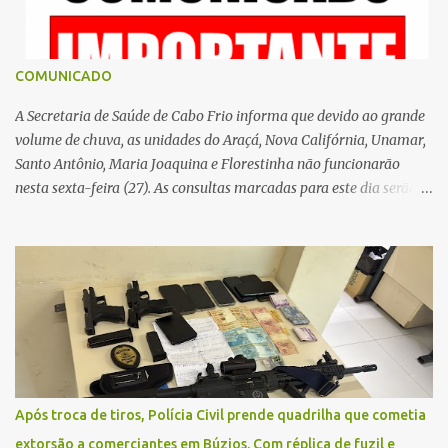
COMUNICADO
A Secretaria de Saúde de Cabo Frio informa que devido ao grande
volume de chuva, as unidades do Araçá, Nova Califórnia, Unamar,
Santo Antônio, Maria Joaquina e Florestinha não funcionarão
nesta sexta-feira (27). As consultas marcadas para este dia serão
remarcadas; a orientação é que os pacientes procurem as unidades
na segunda-feira (2) para saberem o dia da remarcação.
Contamos com a compreensão de toda população, pois se trata de
uma situação climática que foge ao controle da administração
pública.
Após troca de tiros, Polícia Civil prende quadrilha que cometia
extorsão a comerciantes em Búzios. Com réplica de fuzil e