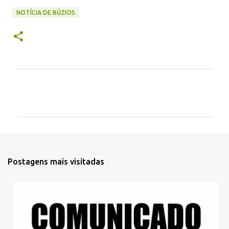
NOTÍCIA DE BÚZIOS
C
o
m
e
n
t
Postagens mais visitadas
á
r
i
o
s