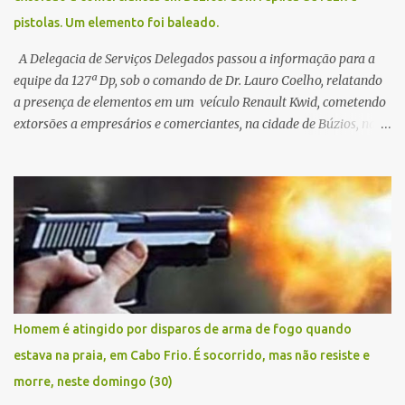
pistolas. Um elemento foi baleado.
A Delegacia de Serviços Delegados passou a informação para a
equipe da 127ª Dp, sob o comando de Dr. Lauro Coelho, relatando
a presença de elementos em um veículo Renault Kwid, cometendo
extorsões a empresários e comerciantes, na cidade de Búzios, na
manhã de sexta feira (05). De posse da placa do carro, a equipe da
Civil conseguiu aborda los na Estrada de Guriri quanto tentavam
fugir da cidade Buziana. Um dos detidos é policial civil e este foi
baleado na perna na troca de tiros . Na ocorrência, três armas,
pistolas e uma réplica de fuzil, foram apreendidas. O homem
baleado foi identificado como Claudio Bastos, conhecido no meio
político.
Homem é atingido por disparos de arma de fogo quando
estava na praia, em Cabo Frio. É socorrido, mas não resiste e
morre, neste domingo (30)