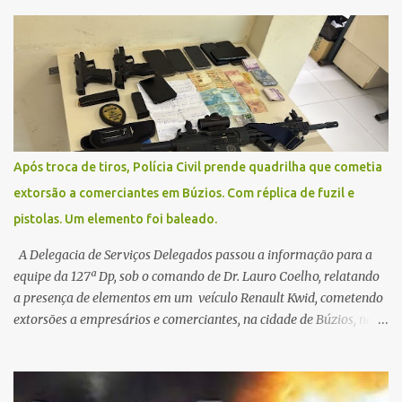
na segunda-feira (2) para saberem o dia da remarcação.
Contamos com a compreensão de toda população, pois se trata de
uma situação climática que foge ao controle da administração
pública.
Após troca de tiros, Polícia Civil prende quadrilha que cometia
extorsão a comerciantes em Búzios. Com réplica de fuzil e
pistolas. Um elemento foi baleado.
A Delegacia de Serviços Delegados passou a informação para a
equipe da 127ª Dp, sob o comando de Dr. Lauro Coelho, relatando
a presença de elementos em um veículo Renault Kwid, cometendo
extorsões a empresários e comerciantes, na cidade de Búzios, na
manhã de sexta feira (05). De posse da placa do carro, a equipe da
Civil conseguiu aborda los na Estrada de Guriri quanto tentavam
fugir da cidade Buziana. Um dos detidos é policial civil e este foi