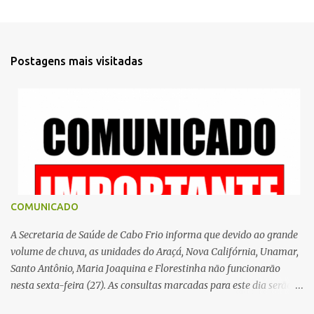
e
n
t
Postagens mais visitadas
á
r
i
o
s
COMUNICADO
A Secretaria de Saúde de Cabo Frio informa que devido ao grande
volume de chuva, as unidades do Araçá, Nova Califórnia, Unamar,
Santo Antônio, Maria Joaquina e Florestinha não funcionarão
nesta sexta-feira (27). As consultas marcadas para este dia serão
remarcadas; a orientação é que os pacientes procurem as unidades