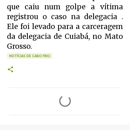
que caiu num golpe a vítima
registrou o caso na delegacia .
Ele foi levado para a carceragem
da delegacia de Cuiabá, no Mato
Grosso.
NOTÍCIAS DE CABO FRIO
C
o
m
e
n