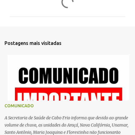
o
m
e
n
t
Postagens mais visitadas
á
r
i
o
s
COMUNICADO
A Secretaria de Saúde de Cabo Frio informa que devido ao grande
volume de chuva, as unidades do Araçá, Nova Califórnia, Unamar,
Santo Antônio, Maria Joaquina e Florestinha não funcionarão