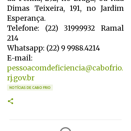
Dimas Teixeira, 191, no Jardim
Esperança.
Telefone: (22) 3199.9932 Ramal
214
Whatsapp: (22) 9 9988.4214
E-mail:
pessoacomdeficiencia@cabofrio.
rj.gov.br
NOTÍCIAS DE CABO FRIO
C