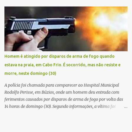
Civil conseguiu aborda los na Estrada de Guriri quanto tentavam
fugir da cidade Buziana. Um dos detidos é policial civil e este foi
baleado na perna na troca de tiros . Na ocorrência, três armas,
pistolas e uma réplica de fuzil, foram apreendidas. O homem
baleado foi identificado como Claudio Bastos, conhecido no meio
político.
Homem é atingido por disparos de arma de fogo quando
estava na praia, em Cabo Frio. É socorrido, mas não resiste e
morre, neste domingo (30)
A polícia foi chamada para comparecer ao Hospital Municipal
Rodolfo Perisse, em Búzios, onde um homem deu entrada com
ferimentos causados por disparos de arma de fogo por volta das
14 horas de domingo (30). Segundo informações, a vítima foi
identificada como Adrian Rodrigues, de 26 anos. Ele estava na
Praia do Pontal do Peró, em Cabo Frio, quando elementos armados
foram em sua direção e atiraram, sem a preocupação com pessoas