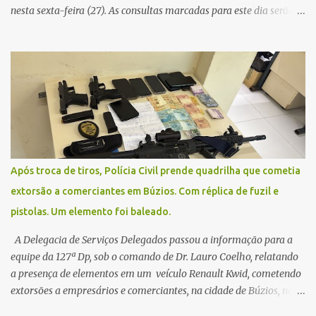
nesta sexta-feira (27). As consultas marcadas para este dia serão
remarcadas; a orientação é que os pacientes procurem as unidades
na segunda-feira (2) para saberem o dia da remarcação.
Contamos com a compreensão de toda população, pois se trata de
uma situação climática que foge ao controle da administração
pública.
Após troca de tiros, Polícia Civil prende quadrilha que cometia
extorsão a comerciantes em Búzios. Com réplica de fuzil e
pistolas. Um elemento foi baleado.
A Delegacia de Serviços Delegados passou a informação para a
equipe da 127ª Dp, sob o comando de Dr. Lauro Coelho, relatando
a presença de elementos em um veículo Renault Kwid, cometendo
extorsões a empresários e comerciantes, na cidade de Búzios, na
manhã de sexta feira (05). De posse da placa do carro, a equipe da