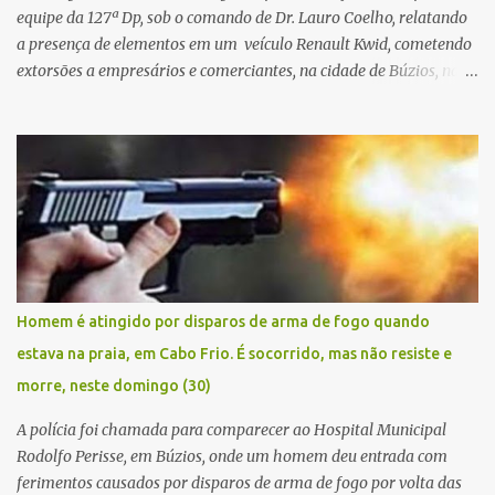
equipe da 127ª Dp, sob o comando de Dr. Lauro Coelho, relatando
a presença de elementos em um veículo Renault Kwid, cometendo
extorsões a empresários e comerciantes, na cidade de Búzios, na
manhã de sexta feira (05). De posse da placa do carro, a equipe da
Civil conseguiu aborda los na Estrada de Guriri quanto tentavam
fugir da cidade Buziana. Um dos detidos é policial civil e este foi
baleado na perna na troca de tiros . Na ocorrência, três armas,
pistolas e uma réplica de fuzil, foram apreendidas. O homem
baleado foi identificado como Claudio Bastos, conhecido no meio
político.
Homem é atingido por disparos de arma de fogo quando
estava na praia, em Cabo Frio. É socorrido, mas não resiste e
morre, neste domingo (30)
A polícia foi chamada para comparecer ao Hospital Municipal
Rodolfo Perisse, em Búzios, onde um homem deu entrada com
ferimentos causados por disparos de arma de fogo por volta das