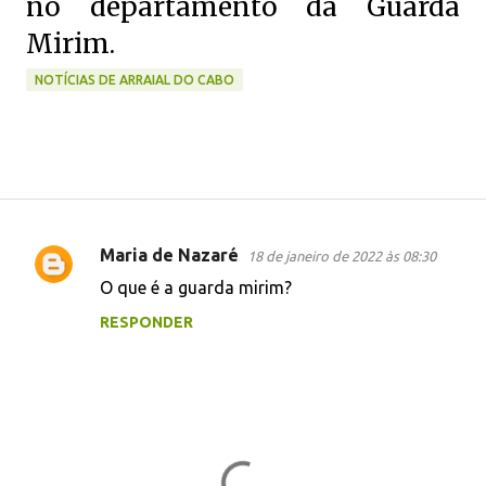
no departamento da Guarda
Mirim.
NOTÍCIAS DE ARRAIAL DO CABO
Maria de Nazaré
18 de janeiro de 2022 às 08:30
C
O que é a guarda mirim?
o
RESPONDER
m
e
n
t
á
r