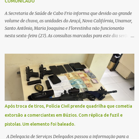
COMUNICADO
i
o
A Secretaria de Saúde de Cabo Frio informa que devido ao grande
volume de chuva, as unidades do Araçá, Nova Califórnia, Unamar,
Santo Antônio, Maria Joaquina e Florestinha não funcionarão
nesta sexta-feira (27). As consultas marcadas para este dia serão
remarcadas; a orientação é que os pacientes procurem as unidades
na segunda-feira (2) para saberem o dia da remarcação.
Contamos com a compreensão de toda população, pois se trata de
uma situação climática que foge ao controle da administração
pública.
Após troca de tiros, Polícia Civil prende quadrilha que cometia
extorsão a comerciantes em Búzios. Com réplica de fuzil e
pistolas. Um elemento foi baleado.
A Delegacia de Serviços Delegados passou a informação para a