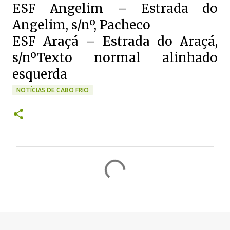
ESF Angelim – Estrada do
Angelim, s/nº, Pacheco
ESF Araçá – Estrada do Araçá,
s/nºTexto normal alinhado
esquerda
NOTÍCIAS DE CABO FRIO
C
o
m
e
n