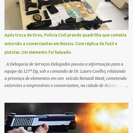
pública.
Após troca de tiros, Polícia Civil prende quadrilha que cometia
extorsão a comerciantes em Búzios. Com réplica de fuzil e
pistolas. Um elemento foi baleado.
A Delegacia de Serviços Delegados passou a informação para a
equipe da 127ª Dp, sob o comando de Dr. Lauro Coelho, relatando
a presença de elementos em um veículo Renault Kwid, cometendo
extorsões a empresários e comerciantes, na cidade de Búzios, na
manhã de sexta feira (05). De posse da placa do carro, a equipe da
Civil conseguiu aborda los na Estrada de Guriri quanto tentavam
fugir da cidade Buziana. Um dos detidos é policial civil e este foi
baleado na perna na troca de tiros . Na ocorrência, três armas,
pistolas e uma réplica de fuzil, foram apreendidas. O homem
baleado foi identificado como Claudio Bastos, conhecido no meio