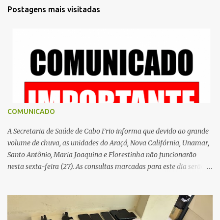
t
Postagens mais visitadas
á
r
i
o
s
COMUNICADO
A Secretaria de Saúde de Cabo Frio informa que devido ao grande
volume de chuva, as unidades do Araçá, Nova Califórnia, Unamar,
Santo Antônio, Maria Joaquina e Florestinha não funcionarão
nesta sexta-feira (27). As consultas marcadas para este dia serão
remarcadas; a orientação é que os pacientes procurem as unidades
na segunda-feira (2) para saberem o dia da remarcação.
Contamos com a compreensão de toda população, pois se trata de
uma situação climática que foge ao controle da administração