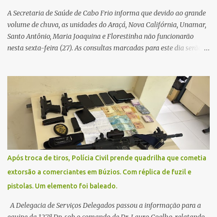
A Secretaria de Saúde de Cabo Frio informa que devido ao grande
volume de chuva, as unidades do Araçá, Nova Califórnia, Unamar,
Santo Antônio, Maria Joaquina e Florestinha não funcionarão
nesta sexta-feira (27). As consultas marcadas para este dia serão
remarcadas; a orientação é que os pacientes procurem as unidades
na segunda-feira (2) para saberem o dia da remarcação.
Contamos com a compreensão de toda população, pois se trata de
uma situação climática que foge ao controle da administração
pública.
Após troca de tiros, Polícia Civil prende quadrilha que cometia
extorsão a comerciantes em Búzios. Com réplica de fuzil e
pistolas. Um elemento foi baleado.
A Delegacia de Serviços Delegados passou a informação para a