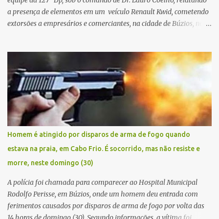
equipe da 127ª Dp, sob o comando de Dr. Lauro Coelho, relatando
a presença de elementos em um veículo Renault Kwid, cometendo
extorsões a empresários e comerciantes, na cidade de Búzios, na
manhã de sexta feira (05). De posse da placa do carro, a equipe da
Civil conseguiu aborda los na Estrada de Guriri quanto tentavam
fugir da cidade Buziana. Um dos detidos é policial civil e este foi
baleado na perna na troca de tiros . Na ocorrência, três armas,
pistolas e uma réplica de fuzil, foram apreendidas. O homem
baleado foi identificado como Claudio Bastos, conhecido no meio
político.
Homem é atingido por disparos de arma de fogo quando
estava na praia, em Cabo Frio. É socorrido, mas não resiste e
morre, neste domingo (30)
A polícia foi chamada para comparecer ao Hospital Municipal
Rodolfo Perisse, em Búzios, onde um homem deu entrada com
ferimentos causados por disparos de arma de fogo por volta das
14 horas de domingo (30). Segundo informações, a vítima foi