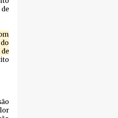
nto
de fogo por volta das 14 horas de domingo
 de
(30). Segundo informações, a vítima foi
identificada como Adrian Rodrigues, de 26
anos. Ele estava na Praia do Pontal do Peró,
em Cabo Frio, quando elementos armados
com
foram em sua direção e atiraram, sem a
preocupação com pessoas que também
 do
frequentavam o local . O homem foi
 de
atingido no tórax e também na coxa. Os
ito
criminosos fugiram logo em seguida.
Populares socorreram a vítima que foi
levada em um automóvel, voyage branco,
para a cidade de Búzios, onde chegaram
pedindo ajuda, deixaram a vítima baleada e
foram embora, sem se identificar. O jovem
ainda chegou com vida, mas não resistiu aos
são
ferimentos e foi a óbito. A ocorrência foi
lor
registrada na 127ª Dp. Os policiais estão
investigando para saber o que gerou esta