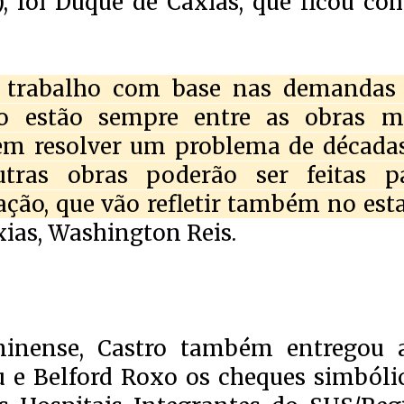
), foi Duque de Caxias, que ficou co
um trabalho com base nas demandas
to estão sempre entre as obras m
vem resolver um problema de décadas
outras obras poderão ser feitas p
ação, que vão refletir também no est
xias, Washington Reis.
minense, Castro também entregou 
 e Belford Roxo os cheques simbóli