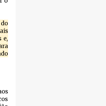
m o
 do
ais
 e,
ara
ado
aos
cos