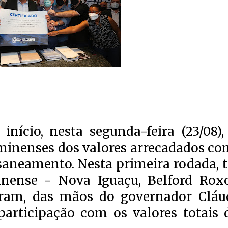
nício, nesta segunda-feira (23/08),
uminenses dos valores arrecadados co
saneamento. Nesta primeira rodada, t
inense - Nova Iguaçu, Belford Rox
eram, das mãos do governador Cláu
 participação com os valores totais 