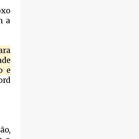
oxo
m a
ara
ade
o e
ord
ão,