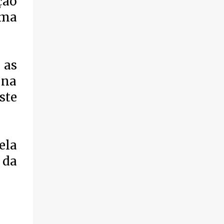
ção
violência.
ima
 as
 na
ste
ela
 da