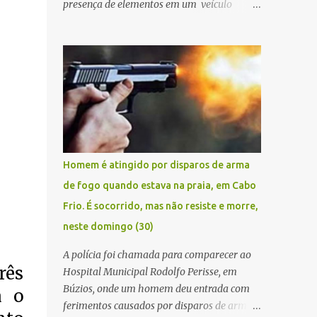
presença de elementos em um veículo
Renault Kwid, cometendo extorsões a
empresários e comerciantes, na cidade de
Búzios, na manhã de sexta feira (05). De
posse da placa do carro, a equipe da Civil
conseguiu aborda los na Estrada de Guriri
quanto tentavam fugir da cidade Buziana.
Um dos detidos é policial civil e este foi
baleado na perna na troca de tiros . Na
ocorrência, três armas, pistolas e uma
Homem é atingido por disparos de arma
réplica de fuzil, foram apreendidas. O
de fogo quando estava na praia, em Cabo
homem baleado foi identificado como
Frio. É socorrido, mas não resiste e morre,
Claudio Bastos, conhecido no meio político.
neste domingo (30)
A polícia foi chamada para comparecer ao
rês
Hospital Municipal Rodolfo Perisse, em
Búzios, onde um homem deu entrada com
a o
ferimentos causados por disparos de arma