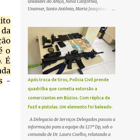
unidades do Araçá, Nova Califórnia,
Unamar, Santo Antônio, Maria Joaquina e
Florestinha não funcionarão nesta sexta-
ito
feira (27). As consultas marcadas para este
 da
dia serão remarcadas; a orientação é que os
ção
pacientes procurem as unidades na
segunda-feira (2) para saberem o dia da
é o
remarcação. Contamos com a compreensão
. É
de toda população, pois se trata de uma
ada
situação climática que foge ao controle da
administração pública.
s
-
Após troca de tiros, Polícia Civil prende
quadrilha que cometia extorsão a
comerciantes em Búzios. Com réplica de
fuzil e pistolas. Um elemento foi baleado.
A Delegacia de Serviços Delegados passou a
informação para a equipe da 127ª Dp, sob o
comando de Dr. Lauro Coelho, relatando a