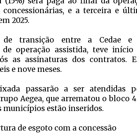
la (15%) será paga ao final da opera
s concessionárias, e a terceira e últ
em 2025.
 de transição entre a Cedae e
de operação assistida, teve início
s as assinaturas dos contratos. E
eis e nove meses.
aixada passarão a ser atendidas p
grupo Aegea, que arrematou o bloco 4
 municípios estão inseridos.
rtura de esgoto com a concessão