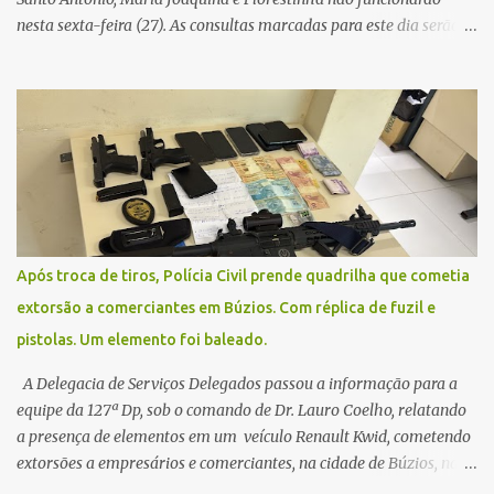
nesta sexta-feira (27). As consultas marcadas para este dia serão
remarcadas; a orientação é que os pacientes procurem as unidades
na segunda-feira (2) para saberem o dia da remarcação.
Contamos com a compreensão de toda população, pois se trata de
uma situação climática que foge ao controle da administração
pública.
Após troca de tiros, Polícia Civil prende quadrilha que cometia
extorsão a comerciantes em Búzios. Com réplica de fuzil e
pistolas. Um elemento foi baleado.
A Delegacia de Serviços Delegados passou a informação para a
equipe da 127ª Dp, sob o comando de Dr. Lauro Coelho, relatando
a presença de elementos em um veículo Renault Kwid, cometendo
extorsões a empresários e comerciantes, na cidade de Búzios, na
manhã de sexta feira (05). De posse da placa do carro, a equipe da