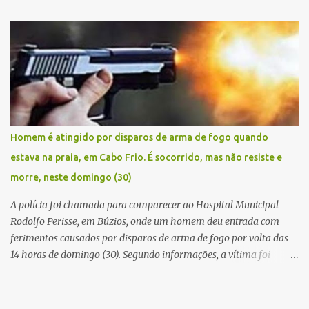
Civil conseguiu aborda los na Estrada de Guriri quanto tentavam
fugir da cidade Buziana. Um dos detidos é policial civil e este foi
baleado na perna na troca de tiros . Na ocorrência, três armas,
pistolas e uma réplica de fuzil, foram apreendidas. O homem
baleado foi identificado como Claudio Bastos, conhecido no meio
político.
Homem é atingido por disparos de arma de fogo quando
estava na praia, em Cabo Frio. É socorrido, mas não resiste e
morre, neste domingo (30)
A polícia foi chamada para comparecer ao Hospital Municipal
Rodolfo Perisse, em Búzios, onde um homem deu entrada com
ferimentos causados por disparos de arma de fogo por volta das
14 horas de domingo (30). Segundo informações, a vítima foi
identificada como Adrian Rodrigues, de 26 anos. Ele estava na
Praia do Pontal do Peró, em Cabo Frio, quando elementos armados
foram em sua direção e atiraram, sem a preocupação com pessoas