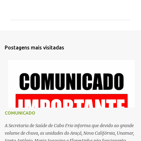
C
o
m
e
n
t
Postagens mais visitadas
á
r
i
o
s
COMUNICADO
A Secretaria de Saúde de Cabo Frio informa que devido ao grande
volume de chuva, as unidades do Araçá, Nova Califórnia, Unamar,
Santo Antônio, Maria Joaquina e Florestinha não funcionarão