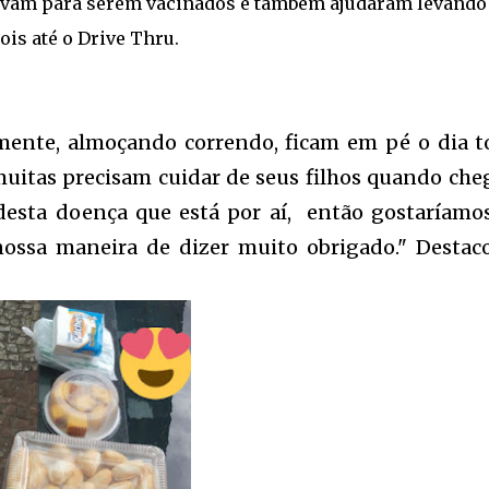
avam para serem vacinados e também ajudaram levando
ois até o Drive Thru.
mente, almoçando correndo, ficam em pé o dia t
muitas precisam cuidar de seus filhos quando ch
desta doença que está por aí, então gostaríamo
 nossa maneira de dizer muito obrigado." Destac