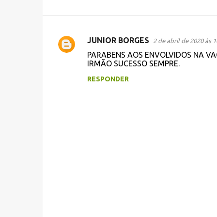
JUNIOR BORGES
2 de abril de 2020 às 1
C
PARABENS AOS ENVOLVIDOS NA VA
o
IRMÃO SUCESSO SEMPRE.
m
RESPONDER
e
n
t
á
r
i
o
s