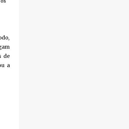
 os
violência.
odo,
egam
s de
ou a