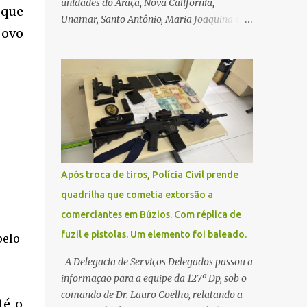
unidades do Araçá, Nova Califórnia,
 que
Unamar, Santo Antônio, Maria Joaquina e
Novo
Florestinha não funcionarão nesta sexta-
feira (27). As consultas marcadas para este
dia serão remarcadas; a orientação é que os
pacientes procurem as unidades na
segunda-feira (2) para saberem o dia da
remarcação. Contamos com a compreensão
de toda população, pois se trata de uma
situação climática que foge ao controle da
administração pública.
Após troca de tiros, Polícia Civil prende
quadrilha que cometia extorsão a
comerciantes em Búzios. Com réplica de
fuzil e pistolas. Um elemento foi baleado.
pelo
A Delegacia de Serviços Delegados passou a
informação para a equipe da 127ª Dp, sob o
comando de Dr. Lauro Coelho, relatando a
té o