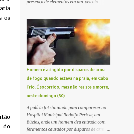
presença de elementos em um veículo
aria
Renault Kwid, cometendo extorsões a
empresários e comerciantes, na cidade de
s os
Búzios, na manhã de sexta feira (05). De
posse da placa do carro, a equipe da Civil
conseguiu aborda los na Estrada de Guriri
quanto tentavam fugir da cidade Buziana.
Um dos detidos é policial civil e este foi
baleado na perna na troca de tiros . Na
ocorrência, três armas, pistolas e uma
Homem é atingido por disparos de arma
réplica de fuzil, foram apreendidas. O
de fogo quando estava na praia, em Cabo
homem baleado foi identificado como
Frio. É socorrido, mas não resiste e morre,
Claudio Bastos, conhecido no meio político.
neste domingo (30)
A polícia foi chamada para comparecer ao
Hospital Municipal Rodolfo Perisse, em
ntão
Búzios, onde um homem deu entrada com
a do
ferimentos causados por disparos de arma