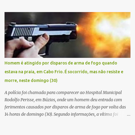
manhã de sexta feira (05). De posse da placa do carro, a equipe da
Civil conseguiu aborda los na Estrada de Guriri quanto tentavam
fugir da cidade Buziana. Um dos detidos é policial civil e este foi
baleado na perna na troca de tiros . Na ocorrência, três armas,
pistolas e uma réplica de fuzil, foram apreendidas. O homem
baleado foi identificado como Claudio Bastos, conhecido no meio
político.
Homem é atingido por disparos de arma de fogo quando
estava na praia, em Cabo Frio. É socorrido, mas não resiste e
morre, neste domingo (30)
A polícia foi chamada para comparecer ao Hospital Municipal
Rodolfo Perisse, em Búzios, onde um homem deu entrada com
ferimentos causados por disparos de arma de fogo por volta das
14 horas de domingo (30). Segundo informações, a vítima foi
identificada como Adrian Rodrigues, de 26 anos. Ele estava na
Praia do Pontal do Peró, em Cabo Frio, quando elementos armados