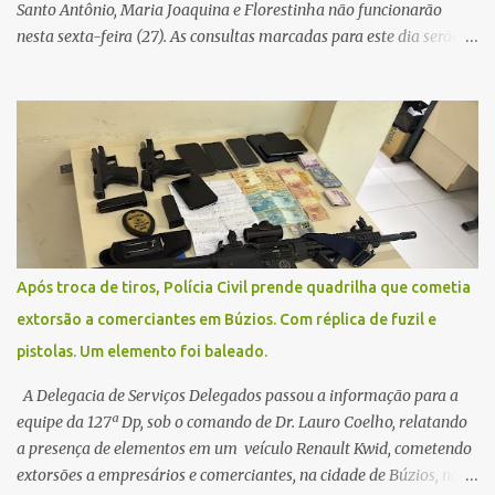
Santo Antônio, Maria Joaquina e Florestinha não funcionarão
nesta sexta-feira (27). As consultas marcadas para este dia serão
remarcadas; a orientação é que os pacientes procurem as unidades
na segunda-feira (2) para saberem o dia da remarcação.
Contamos com a compreensão de toda população, pois se trata de
uma situação climática que foge ao controle da administração
pública.
Após troca de tiros, Polícia Civil prende quadrilha que cometia
extorsão a comerciantes em Búzios. Com réplica de fuzil e
pistolas. Um elemento foi baleado.
A Delegacia de Serviços Delegados passou a informação para a
equipe da 127ª Dp, sob o comando de Dr. Lauro Coelho, relatando
a presença de elementos em um veículo Renault Kwid, cometendo
extorsões a empresários e comerciantes, na cidade de Búzios, na