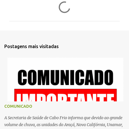
C
o
m
e
n
t
Postagens mais visitadas
á
r
i
o
s
COMUNICADO
A Secretaria de Saúde de Cabo Frio informa que devido ao grande
volume de chuva, as unidades do Araçá, Nova Califórnia, Unamar,