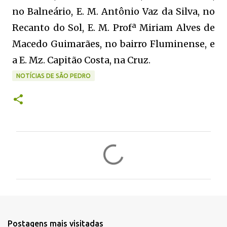
no Balneário, E. M. Antônio Vaz da Silva, no
Recanto do Sol, E. M. Profª Miriam Alves de
Macedo Guimarães, no bairro Fluminense, e
a E. Mz. Capitão Costa, na Cruz.
NOTÍCIAS DE SÃO PEDRO
C
o
m
e
n
t
Postagens mais visitadas