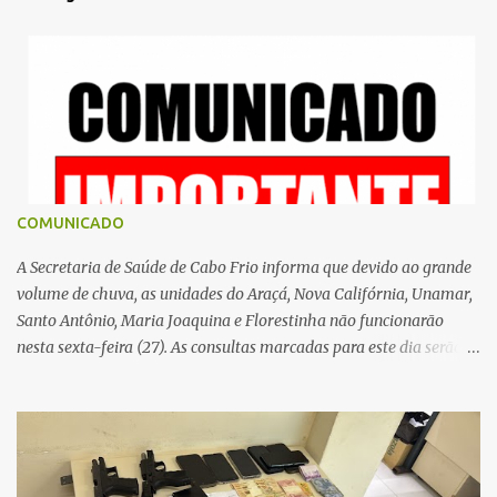
á
r
i
o
s
COMUNICADO
A Secretaria de Saúde de Cabo Frio informa que devido ao grande
volume de chuva, as unidades do Araçá, Nova Califórnia, Unamar,
Santo Antônio, Maria Joaquina e Florestinha não funcionarão
nesta sexta-feira (27). As consultas marcadas para este dia serão
remarcadas; a orientação é que os pacientes procurem as unidades
na segunda-feira (2) para saberem o dia da remarcação.
Contamos com a compreensão de toda população, pois se trata de
uma situação climática que foge ao controle da administração
pública.