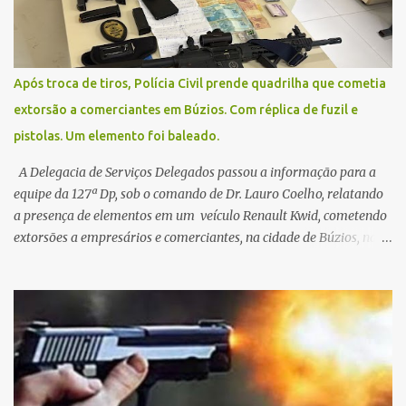
Após troca de tiros, Polícia Civil prende quadrilha que cometia
extorsão a comerciantes em Búzios. Com réplica de fuzil e
pistolas. Um elemento foi baleado.
A Delegacia de Serviços Delegados passou a informação para a
equipe da 127ª Dp, sob o comando de Dr. Lauro Coelho, relatando
a presença de elementos em um veículo Renault Kwid, cometendo
extorsões a empresários e comerciantes, na cidade de Búzios, na
manhã de sexta feira (05). De posse da placa do carro, a equipe da
Civil conseguiu aborda los na Estrada de Guriri quanto tentavam
fugir da cidade Buziana. Um dos detidos é policial civil e este foi
baleado na perna na troca de tiros . Na ocorrência, três armas,
pistolas e uma réplica de fuzil, foram apreendidas. O homem
baleado foi identificado como Claudio Bastos, conhecido no meio
político.