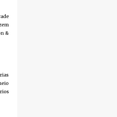
rade
izem
on &
rias
meio
rios