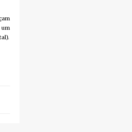
eçam
a um
al).