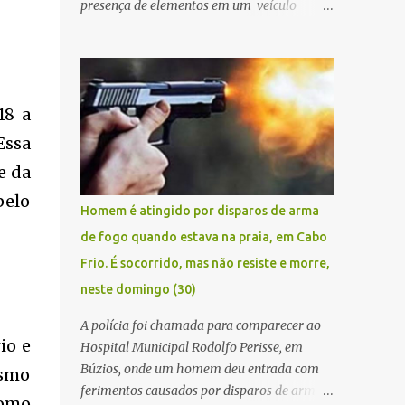
presença de elementos em um veículo
Renault Kwid, cometendo extorsões a
empresários e comerciantes, na cidade de
Búzios, na manhã de sexta feira (05). De
posse da placa do carro, a equipe da Civil
18 a
conseguiu aborda los na Estrada de Guriri
quanto tentavam fugir da cidade Buziana.
Essa
Um dos detidos é policial civil e este foi
e da
baleado na perna na troca de tiros . Na
pelo
ocorrência, três armas, pistolas e uma
Homem é atingido por disparos de arma
réplica de fuzil, foram apreendidas. O
de fogo quando estava na praia, em Cabo
homem baleado foi identificado como
Frio. É socorrido, mas não resiste e morre,
Claudio Bastos, conhecido no meio político.
neste domingo (30)
A polícia foi chamada para comparecer ao
io e
Hospital Municipal Rodolfo Perisse, em
Búzios, onde um homem deu entrada com
ismo
ferimentos causados por disparos de arma
como