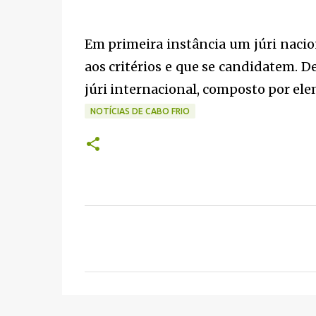
Em primeira instância um júri nacio
aos critérios e que se candidatem. 
júri internacional, composto por el
NOTÍCIAS DE CABO FRIO
C
o
m
e
n