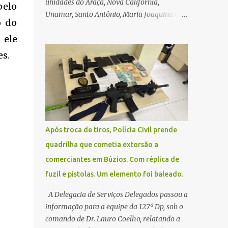
unidades do Araçá, Nova Califórnia,
pelo
Unamar, Santo Antônio, Maria Joaquina e
o do
Florestinha não funcionarão nesta sexta-
 ele
feira (27). As consultas marcadas para este
dia serão remarcadas; a orientação é que os
es.
pacientes procurem as unidades na
segunda-feira (2) para saberem o dia da
remarcação. Contamos com a compreensão
de toda população, pois se trata de uma
situação climática que foge ao controle da
administração pública.
Após troca de tiros, Polícia Civil prende
quadrilha que cometia extorsão a
comerciantes em Búzios. Com réplica de
fuzil e pistolas. Um elemento foi baleado.
A Delegacia de Serviços Delegados passou a
informação para a equipe da 127ª Dp, sob o
comando de Dr. Lauro Coelho, relatando a