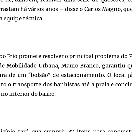
rastam há vários anos – disse o Carlos Magno, que
a equipe técnica.
abo Frio promete resolver o principal problema do P
o de Mobilidade Urbana, Mauro Branco, garantiu q
ura de um “bolsão” de estacionamento. O local já
eito o transporte dos banhistas até a praia e concl
no interior do bairro.
cípio terá que cumprir 37 itens para conquist