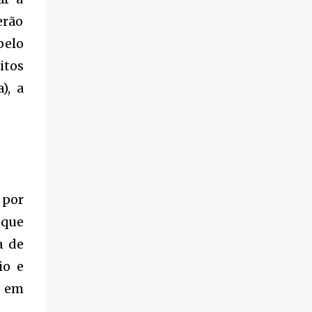
violência.
erão
pelo
itos
), a
 por
 que
a de
io e
o em