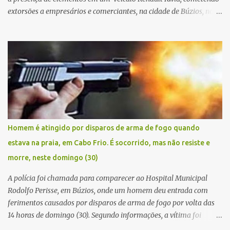
extorsões a empresários e comerciantes, na cidade de Búzios, na
manhã de sexta feira (05). De posse da placa do carro, a equipe da
Civil conseguiu aborda los na Estrada de Guriri quanto tentavam
fugir da cidade Buziana. Um dos detidos é policial civil e este foi
baleado na perna na troca de tiros . Na ocorrência, três armas,
pistolas e uma réplica de fuzil, foram apreendidas. O homem
baleado foi identificado como Claudio Bastos, conhecido no meio
político.
Homem é atingido por disparos de arma de fogo quando
estava na praia, em Cabo Frio. É socorrido, mas não resiste e
morre, neste domingo (30)
A polícia foi chamada para comparecer ao Hospital Municipal
Rodolfo Perisse, em Búzios, onde um homem deu entrada com
ferimentos causados por disparos de arma de fogo por volta das
14 horas de domingo (30). Segundo informações, a vítima foi
identificada como Adrian Rodrigues, de 26 anos. Ele estava na