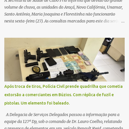
A Secretaria de Saúde de Cabo Frio informa que devido ao grande
volume de chuva, as unidades do Araçá, Nova Califórnia, Unamar,
Santo Antônio, Maria Joaquina e Florestinha não funcionarão
nesta sexta-feira (27). As consultas marcadas para este dia serão
remarcadas; a orientação é que os pacientes procurem as unidades
na segunda-feira (2) para saberem o dia da remarcação.
Contamos com a compreensão de toda população, pois se trata de
uma situação climática que foge ao controle da administração
pública.
Após troca de tiros, Polícia Civil prende quadrilha que cometia
extorsão a comerciantes em Búzios. Com réplica de fuzil e
pistolas. Um elemento foi baleado.
A Delegacia de Serviços Delegados passou a informação para a
equipe da 127ª Dp, sob o comando de Dr. Lauro Coelho, relatando
a presença de elementos em um veículo Renault Kwid, cometendo