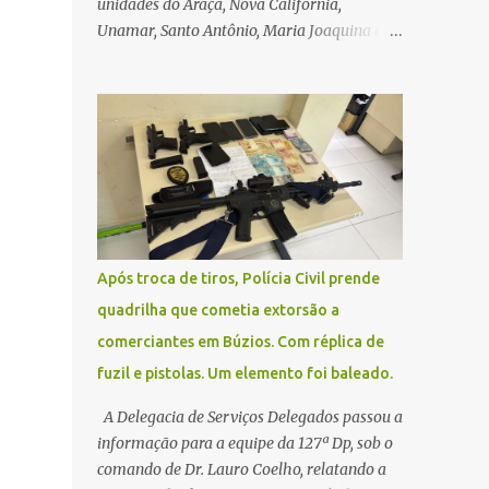
unidades do Araçá, Nova Califórnia,
Unamar, Santo Antônio, Maria Joaquina e
Florestinha não funcionarão nesta sexta-
feira (27). As consultas marcadas para este
dia serão remarcadas; a orientação é que os
pacientes procurem as unidades na
segunda-feira (2) para saberem o dia da
remarcação. Contamos com a compreensão
de toda população, pois se trata de uma
situação climática que foge ao controle da
administração pública.
Após troca de tiros, Polícia Civil prende
quadrilha que cometia extorsão a
comerciantes em Búzios. Com réplica de
fuzil e pistolas. Um elemento foi baleado.
A Delegacia de Serviços Delegados passou a
informação para a equipe da 127ª Dp, sob o
comando de Dr. Lauro Coelho, relatando a