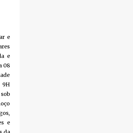
de fogo por volta das 14 horas de domingo
(30). Segundo informações, a vítima foi
identificada como Adrian Rodrigues, de 26
anos. Ele estava na Praia do Pontal do Peró,
em Cabo Frio, quando elementos armados
ar e
foram em sua direção e atiraram, sem a
preocupação com pessoas que também
ares
frequentavam o local . O homem foi
da e
atingido no tórax e também na coxa. Os
a 08
criminosos fugiram logo em seguida.
Populares socorreram a vítima que foi
dade
levada em um automóvel, voyage branco,
s 9H
para a cidade de Búzios, onde chegaram
 sob
pedindo ajuda, deixaram a vítima baleada e
foram embora, sem se identificar. O jovem
moço
ainda chegou com vida, mas não resistiu aos
gos,
ferimentos e foi a óbito. A ocorrência foi
es e
registrada na 127ª Dp. Os policiais estão
investigando para saber o que gerou esta
s da