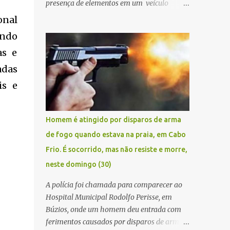
presença de elementos em um veículo
Renault Kwid, cometendo extorsões a
onal
empresários e comerciantes, na cidade de
undo
Búzios, na manhã de sexta feira (05). De
as e
posse da placa do carro, a equipe da Civil
conseguiu aborda los na Estrada de Guriri
adas
quanto tentavam fugir da cidade Buziana.
is e
Um dos detidos é policial civil e este foi
baleado na perna na troca de tiros . Na
ocorrência, três armas, pistolas e uma
Homem é atingido por disparos de arma
réplica de fuzil, foram apreendidas. O
de fogo quando estava na praia, em Cabo
homem baleado foi identificado como
Frio. É socorrido, mas não resiste e morre,
Claudio Bastos, conhecido no meio político.
neste domingo (30)
A polícia foi chamada para comparecer ao
Hospital Municipal Rodolfo Perisse, em
Búzios, onde um homem deu entrada com
ferimentos causados por disparos de arma