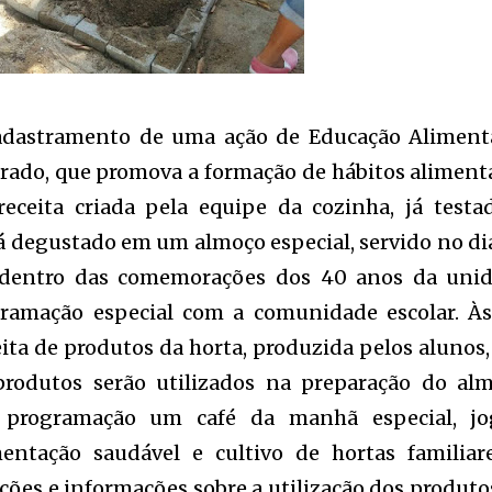
 cadastramento de uma ação de Educação Aliment
orado, que promova a formação de hábitos aliment
eceita criada pela equipe da cozinha, já testa
erá degustado em um almoço especial, servido no di
 dentro das comemorações dos 40 anos da uni
gramação especial com a comunidade escolar. À
eita de produtos da horta, produzida pelos alunos,
 produtos serão utilizados na preparação do al
 programação um café da manhã especial, jo
mentação saudável e cultivo de hortas familiar
ações e informações sobre a utilização dos produto