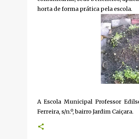
horta de forma prática pela escola.
A Escola Municipal Professor Edils
Ferreira, s/n.º, bairro Jardim Caiçara.