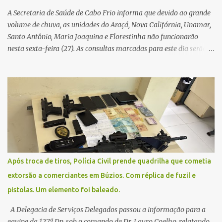
A Secretaria de Saúde de Cabo Frio informa que devido ao grande
volume de chuva, as unidades do Araçá, Nova Califórnia, Unamar,
Santo Antônio, Maria Joaquina e Florestinha não funcionarão
nesta sexta-feira (27). As consultas marcadas para este dia serão
remarcadas; a orientação é que os pacientes procurem as unidades
na segunda-feira (2) para saberem o dia da remarcação.
Contamos com a compreensão de toda população, pois se trata de
uma situação climática que foge ao controle da administração
pública.
Após troca de tiros, Polícia Civil prende quadrilha que cometia
extorsão a comerciantes em Búzios. Com réplica de fuzil e
pistolas. Um elemento foi baleado.
A Delegacia de Serviços Delegados passou a informação para a
equipe da 127ª Dp, sob o comando de Dr. Lauro Coelho, relatando