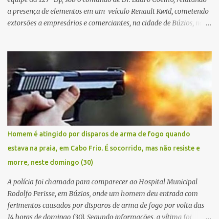
a presença de elementos em um veículo Renault Kwid, cometendo
extorsões a empresários e comerciantes, na cidade de Búzios, na
manhã de sexta feira (05). De posse da placa do carro, a equipe da
Civil conseguiu aborda los na Estrada de Guriri quanto tentavam
fugir da cidade Buziana. Um dos detidos é policial civil e este foi
baleado na perna na troca de tiros . Na ocorrência, três armas,
pistolas e uma réplica de fuzil, foram apreendidas. O homem
baleado foi identificado como Claudio Bastos, conhecido no meio
político.
Homem é atingido por disparos de arma de fogo quando
estava na praia, em Cabo Frio. É socorrido, mas não resiste e
morre, neste domingo (30)
A polícia foi chamada para comparecer ao Hospital Municipal
Rodolfo Perisse, em Búzios, onde um homem deu entrada com
ferimentos causados por disparos de arma de fogo por volta das
14 horas de domingo (30). Segundo informações, a vítima foi