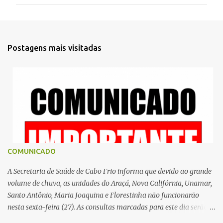
m
e
n
t
Postagens mais visitadas
á
r
i
o
s
COMUNICADO
A Secretaria de Saúde de Cabo Frio informa que devido ao grande
volume de chuva, as unidades do Araçá, Nova Califórnia, Unamar,
Santo Antônio, Maria Joaquina e Florestinha não funcionarão
nesta sexta-feira (27). As consultas marcadas para este dia serão
remarcadas; a orientação é que os pacientes procurem as unidades