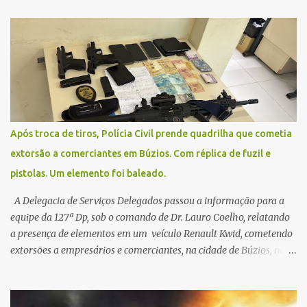
na segunda-feira (2) para saberem o dia da remarcação.
Contamos com a compreensão de toda população, pois se trata de
uma situação climática que foge ao controle da administração
pública.
Após troca de tiros, Polícia Civil prende quadrilha que cometia
extorsão a comerciantes em Búzios. Com réplica de fuzil e
pistolas. Um elemento foi baleado.
A Delegacia de Serviços Delegados passou a informação para a
equipe da 127ª Dp, sob o comando de Dr. Lauro Coelho, relatando
a presença de elementos em um veículo Renault Kwid, cometendo
extorsões a empresários e comerciantes, na cidade de Búzios, na
manhã de sexta feira (05). De posse da placa do carro, a equipe da
Civil conseguiu aborda los na Estrada de Guriri quanto tentavam
fugir da cidade Buziana. Um dos detidos é policial civil e este foi