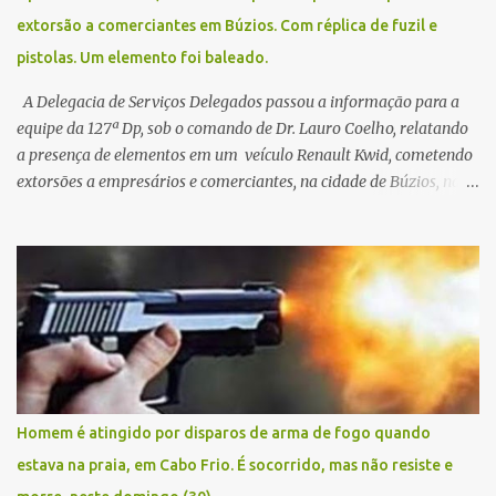
extorsão a comerciantes em Búzios. Com réplica de fuzil e
pistolas. Um elemento foi baleado.
A Delegacia de Serviços Delegados passou a informação para a
equipe da 127ª Dp, sob o comando de Dr. Lauro Coelho, relatando
a presença de elementos em um veículo Renault Kwid, cometendo
extorsões a empresários e comerciantes, na cidade de Búzios, na
manhã de sexta feira (05). De posse da placa do carro, a equipe da
Civil conseguiu aborda los na Estrada de Guriri quanto tentavam
fugir da cidade Buziana. Um dos detidos é policial civil e este foi
baleado na perna na troca de tiros . Na ocorrência, três armas,
pistolas e uma réplica de fuzil, foram apreendidas. O homem
baleado foi identificado como Claudio Bastos, conhecido no meio
político.
Homem é atingido por disparos de arma de fogo quando
estava na praia, em Cabo Frio. É socorrido, mas não resiste e