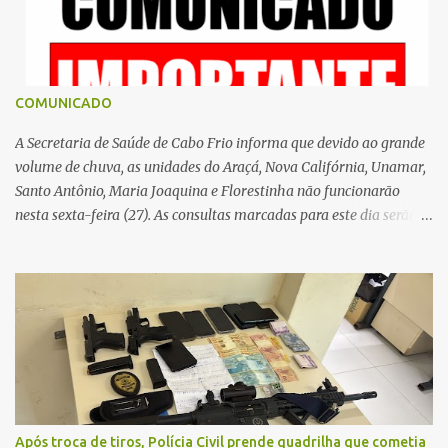
s
COMUNICADO
A Secretaria de Saúde de Cabo Frio informa que devido ao grande
volume de chuva, as unidades do Araçá, Nova Califórnia, Unamar,
Santo Antônio, Maria Joaquina e Florestinha não funcionarão
nesta sexta-feira (27). As consultas marcadas para este dia serão
remarcadas; a orientação é que os pacientes procurem as unidades
na segunda-feira (2) para saberem o dia da remarcação.
Contamos com a compreensão de toda população, pois se trata de
uma situação climática que foge ao controle da administração
pública.
Após troca de tiros, Polícia Civil prende quadrilha que cometia