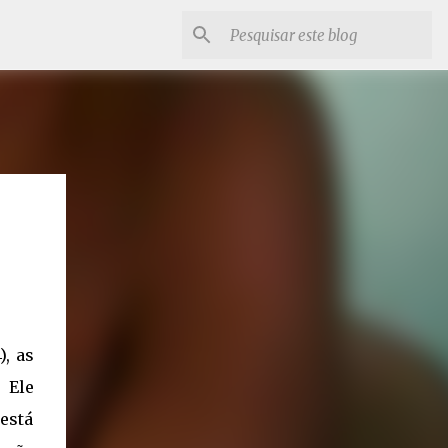
), as
 Ele
 está