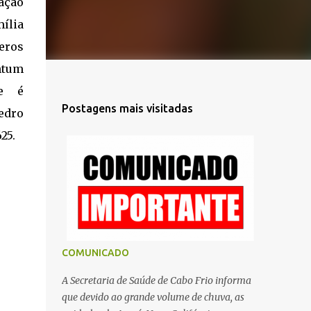
ação
ília
meros
ntum
e é
Postagens mais visitadas
edro
25.
COMUNICADO
A Secretaria de Saúde de Cabo Frio informa
que devido ao grande volume de chuva, as