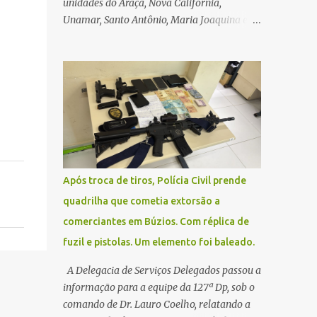
unidades do Araçá, Nova Califórnia,
Unamar, Santo Antônio, Maria Joaquina e
Florestinha não funcionarão nesta sexta-
feira (27). As consultas marcadas para este
dia serão remarcadas; a orientação é que os
pacientes procurem as unidades na
segunda-feira (2) para saberem o dia da
remarcação. Contamos com a compreensão
de toda população, pois se trata de uma
situação climática que foge ao controle da
administração pública.
Após troca de tiros, Polícia Civil prende
quadrilha que cometia extorsão a
comerciantes em Búzios. Com réplica de
fuzil e pistolas. Um elemento foi baleado.
A Delegacia de Serviços Delegados passou a
informação para a equipe da 127ª Dp, sob o
comando de Dr. Lauro Coelho, relatando a