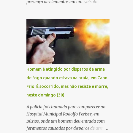
presença de elementos em um veículo
Renault Kwid, cometendo extorsões a
empresários e comerciantes, na cidade de
Búzios, na manhã de sexta feira (05). De
posse da placa do carro, a equipe da Civil
conseguiu aborda los na Estrada de Guriri
quanto tentavam fugir da cidade Buziana.
Um dos detidos é policial civil e este foi
baleado na perna na troca de tiros . Na
ocorrência, três armas, pistolas e uma
Homem é atingido por disparos de arma
réplica de fuzil, foram apreendidas. O
de fogo quando estava na praia, em Cabo
homem baleado foi identificado como
Frio. É socorrido, mas não resiste e morre,
Claudio Bastos, conhecido no meio político.
neste domingo (30)
A polícia foi chamada para comparecer ao
Hospital Municipal Rodolfo Perisse, em
Búzios, onde um homem deu entrada com
ferimentos causados por disparos de arma