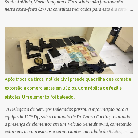
Santo Antônio, Maria Joaquina e Florestinha não funcionarão
nesta sexta-feira (27). As consultas marcadas para este dia serão
remarcadas; a orientação é que os pacientes procurem as unidades
na segunda-feira (2) para saberem o dia da remarcação.
Contamos com a compreensão de toda população, pois se trata de
uma situação climática que foge ao controle da administração
pública.
Após troca de tiros, Polícia Civil prende quadrilha que cometia
extorsão a comerciantes em Búzios. Com réplica de fuzil e
pistolas. Um elemento foi baleado.
A Delegacia de Serviços Delegados passou a informação para a
equipe da 127ª Dp, sob o comando de Dr. Lauro Coelho, relatando
a presença de elementos em um veículo Renault Kwid, cometendo
extorsões a empresários e comerciantes, na cidade de Búzios, na