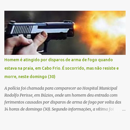
manhã de sexta feira (05). De posse da placa do carro, a equipe da
Civil conseguiu aborda los na Estrada de Guriri quanto tentavam
fugir da cidade Buziana. Um dos detidos é policial civil e este foi
baleado na perna na troca de tiros . Na ocorrência, três armas,
pistolas e uma réplica de fuzil, foram apreendidas. O homem
baleado foi identificado como Claudio Bastos, conhecido no meio
político.
Homem é atingido por disparos de arma de fogo quando
estava na praia, em Cabo Frio. É socorrido, mas não resiste e
morre, neste domingo (30)
A polícia foi chamada para comparecer ao Hospital Municipal
Rodolfo Perisse, em Búzios, onde um homem deu entrada com
ferimentos causados por disparos de arma de fogo por volta das
14 horas de domingo (30). Segundo informações, a vítima foi
identificada como Adrian Rodrigues, de 26 anos. Ele estava na
Praia do Pontal do Peró, em Cabo Frio, quando elementos armados
foram em sua direção e atiraram, sem a preocupação com pessoas