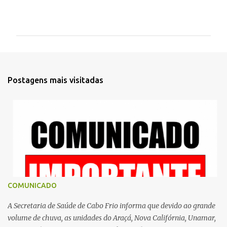
C
o
m
e
n
t
Postagens mais visitadas
á
r
i
o
s
COMUNICADO
A Secretaria de Saúde de Cabo Frio informa que devido ao grande
volume de chuva, as unidades do Araçá, Nova Califórnia, Unamar,