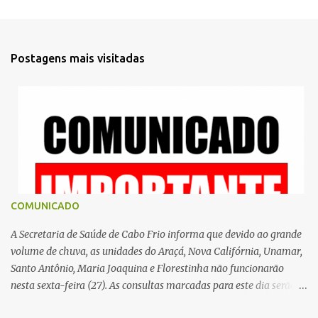
e
n
t
Postagens mais visitadas
á
r
i
o
s
COMUNICADO
A Secretaria de Saúde de Cabo Frio informa que devido ao grande
volume de chuva, as unidades do Araçá, Nova Califórnia, Unamar,
Santo Antônio, Maria Joaquina e Florestinha não funcionarão
nesta sexta-feira (27). As consultas marcadas para este dia serão
remarcadas; a orientação é que os pacientes procurem as unidades