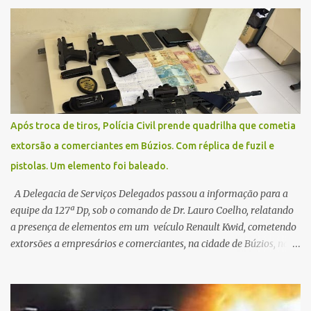
na segunda-feira (2) para saberem o dia da remarcação.
Contamos com a compreensão de toda população, pois se trata de
uma situação climática que foge ao controle da administração
pública.
Após troca de tiros, Polícia Civil prende quadrilha que cometia
extorsão a comerciantes em Búzios. Com réplica de fuzil e
pistolas. Um elemento foi baleado.
A Delegacia de Serviços Delegados passou a informação para a
equipe da 127ª Dp, sob o comando de Dr. Lauro Coelho, relatando
a presença de elementos em um veículo Renault Kwid, cometendo
extorsões a empresários e comerciantes, na cidade de Búzios, na
manhã de sexta feira (05). De posse da placa do carro, a equipe da
Civil conseguiu aborda los na Estrada de Guriri quanto tentavam
fugir da cidade Buziana. Um dos detidos é policial civil e este foi
baleado na perna na troca de tiros . Na ocorrência, três armas,