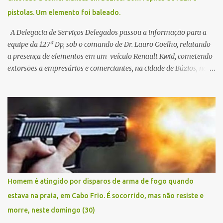
pistolas. Um elemento foi baleado.
A Delegacia de Serviços Delegados passou a informação para a
equipe da 127ª Dp, sob o comando de Dr. Lauro Coelho, relatando
a presença de elementos em um veículo Renault Kwid, cometendo
extorsões a empresários e comerciantes, na cidade de Búzios, na
manhã de sexta feira (05). De posse da placa do carro, a equipe da
Civil conseguiu aborda los na Estrada de Guriri quanto tentavam
fugir da cidade Buziana. Um dos detidos é policial civil e este foi
baleado na perna na troca de tiros . Na ocorrência, três armas,
pistolas e uma réplica de fuzil, foram apreendidas. O homem
baleado foi identificado como Claudio Bastos, conhecido no meio
político.
Homem é atingido por disparos de arma de fogo quando
estava na praia, em Cabo Frio. É socorrido, mas não resiste e
morre, neste domingo (30)