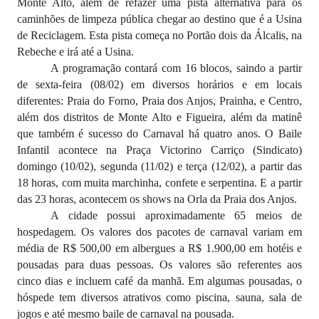
Monte Alto, além de refazer uma pista alternativa
para os
caminhões de limpeza pública chegar ao destino que é a Usina
de Reciclagem. Esta pista começa no Portão dois da Álcalis, na
Rebeche e irá até a Usina.
A programação contará com 16 blocos, saindo a partir
de sexta-feira (08/02) em diversos horários e em locais
diferentes: Praia do Forno, Praia dos Anjos, Prainha, e Centro,
além dos distritos de Monte Alto e Figueira, além da matinê
que também é sucesso do Carnaval há quatro anos. O Baile
Infantil acontece na Praça Victorino Carriço (Sindicato)
domingo (10/02), segunda (11/02) e terça (12/02), a partir das
18 horas, com muita marchinha, confete e serpentina. E a partir
das 23 horas, acontecem os shows na Orla da Praia dos Anjos.
A cidade possui aproximadamente 65 meios de
hospedagem. Os valores dos pacotes de carnaval variam em
média de R$ 500,00 em albergues a R$ 1.900,00 em hotéis e
pousadas para duas pessoas. Os valores são referentes aos
cinco dias e incluem café da manhã. Em algumas pousadas, o
hóspede tem diversos atrativos como piscina, sauna, sala de
jogos e até mesmo baile de carnaval na pousada.