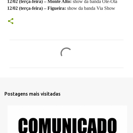
12/02 (terça-feira) – Monte Alto:
show da banda Ole-Ola
12/02 (terça-feira) – Figueira:
show da banda Via Show
C
o
m
e
n
t
Postagens mais visitadas
á
r
i
o
s