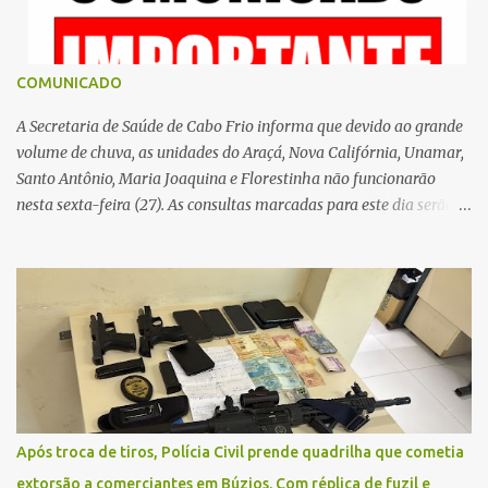
COMUNICADO
A Secretaria de Saúde de Cabo Frio informa que devido ao grande
volume de chuva, as unidades do Araçá, Nova Califórnia, Unamar,
Santo Antônio, Maria Joaquina e Florestinha não funcionarão
nesta sexta-feira (27). As consultas marcadas para este dia serão
remarcadas; a orientação é que os pacientes procurem as unidades
na segunda-feira (2) para saberem o dia da remarcação.
Contamos com a compreensão de toda população, pois se trata de
uma situação climática que foge ao controle da administração
pública.
Após troca de tiros, Polícia Civil prende quadrilha que cometia
extorsão a comerciantes em Búzios. Com réplica de fuzil e