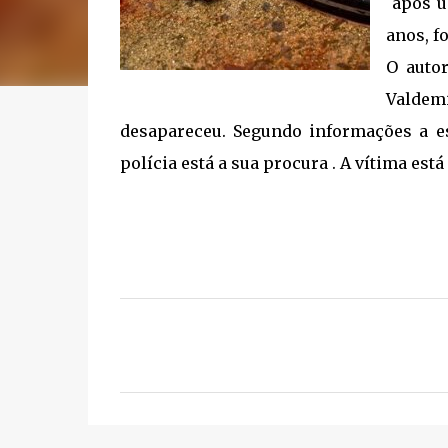
após u
anos, f
O autor
Valde
desapareceu. Segundo informações a es
polícia está a sua procura . A vítima est
C
o
m
e
n