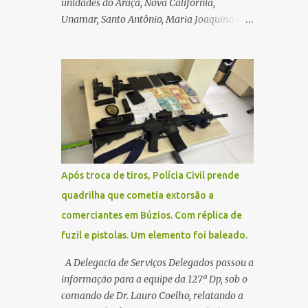
unidades do Araçá, Nova Califórnia,
Unamar, Santo Antônio, Maria Joaquina e
Florestinha não funcionarão nesta sexta-
feira (27). As consultas marcadas para este
dia serão remarcadas; a orientação é que os
pacientes procurem as unidades na
segunda-feira (2) para saberem o dia da
remarcação. Contamos com a compreensão
de toda população, pois se trata de uma
situação climática que foge ao controle da
administração pública.
Após troca de tiros, Polícia Civil prende
quadrilha que cometia extorsão a
comerciantes em Búzios. Com réplica de
fuzil e pistolas. Um elemento foi baleado.
A Delegacia de Serviços Delegados passou a
informação para a equipe da 127ª Dp, sob o
comando de Dr. Lauro Coelho, relatando a