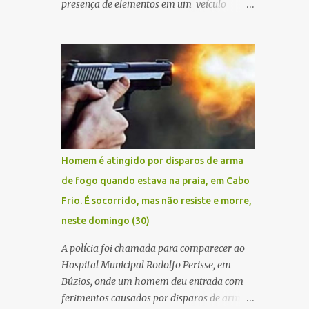
presença de elementos em um veículo
Renault Kwid, cometendo extorsões a
empresários e comerciantes, na cidade de
Búzios, na manhã de sexta feira (05). De
posse da placa do carro, a equipe da Civil
conseguiu aborda los na Estrada de Guriri
quanto tentavam fugir da cidade Buziana.
Um dos detidos é policial civil e este foi
baleado na perna na troca de tiros . Na
ocorrência, três armas, pistolas e uma
Homem é atingido por disparos de arma
réplica de fuzil, foram apreendidas. O
de fogo quando estava na praia, em Cabo
homem baleado foi identificado como
Frio. É socorrido, mas não resiste e morre,
Claudio Bastos, conhecido no meio político.
neste domingo (30)
A polícia foi chamada para comparecer ao
Hospital Municipal Rodolfo Perisse, em
Búzios, onde um homem deu entrada com
ferimentos causados por disparos de arma