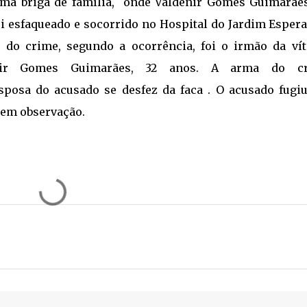
ma briga de família, onde Valdenir Gomes Guimarães
oi esfaqueado e socorrido no Hospital do Jardim Esper
 do crime, segundo a ocorrência, foi o irmão da vít
mir Gomes Guimarães, 32 anos. A arma do c
posa do acusado se desfez da faca . O acusado fugiu
á em observação.