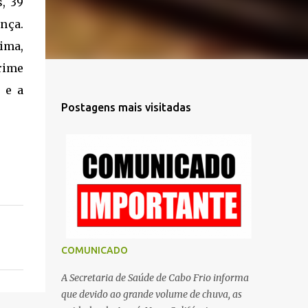
, 39
ança.
ima,
rime
 e a
Postagens mais visitadas
COMUNICADO
A Secretaria de Saúde de Cabo Frio informa
que devido ao grande volume de chuva, as