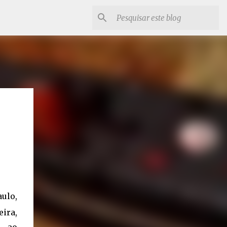
ulo,
eira,