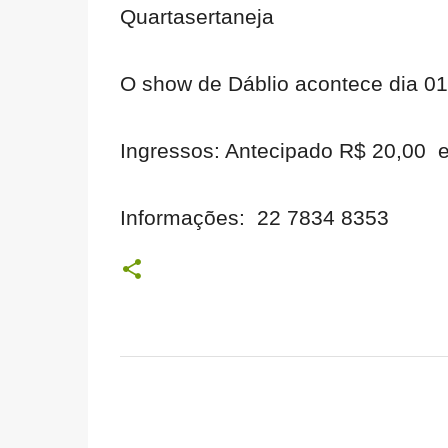
Quartasertaneja
O show de Dáblio acontece dia 0
Ingressos: Antecipado R$ 20,00 e
Informações: 22 7834 8353
C
o
m