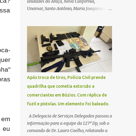
ica?
unidades do Araçá, Nova Califórnia,
Unamar, Santo Antônio, Maria Joaquina e
essa
Florestinha não funcionarão nesta sexta-
feira (27). As consultas marcadas para este
dia serão remarcadas; a orientação é que os
pacientes procurem as unidades na
segunda-feira (2) para saberem o dia da
oca-
remarcação. Contamos com a compreensão
quer
de toda população, pois se trata de uma
situação climática que foge ao controle da
nha"
administração pública.
Após troca de tiros, Polícia Civil prende
oras
quadrilha que cometia extorsão a
comerciantes em Búzios. Com réplica de
fuzil e pistolas. Um elemento foi baleado.
A Delegacia de Serviços Delegados passou a
 em
informação para a equipe da 127ª Dp, sob o
e eu
comando de Dr. Lauro Coelho, relatando a