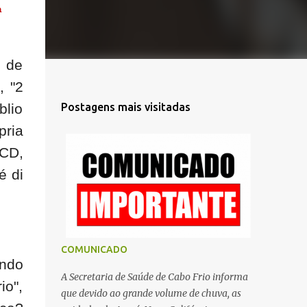
a
é de
, "2
Postagens mais visitadas
blio
pria
 CD,
é di
COMUNICADO
ando
A Secretaria de Saúde de Cabo Frio informa
io",
que devido ao grande volume de chuva, as