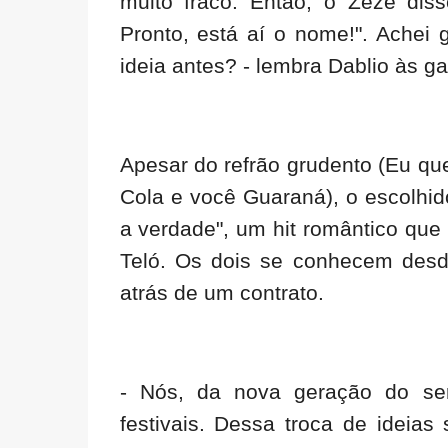
muito fraco. Então, o Zezé di
Pronto, está aí o nome!". Achei 
ideia antes? - lembra Dablio às g
Apesar do refrão grudento (Eu que
Cola e você Guaraná), o escolhid
a verdade", um hit romântico que
Teló. Os dois se conhecem des
atrás de um contrato.
- Nós, da nova geração do se
festivais. Dessa troca de ideia