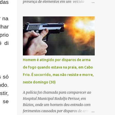
"das
presença de elementos em um veículo
Renault Kwid, cometendo extorsões a
empresários e comerciantes, na cidade de
r na
Búzios, na manhã de sexta feira (05). De
lhar
posse da placa do carro, a equipe da Civil
conseguiu aborda los na Estrada de Guriri
prio
quanto tentavam fugir da cidade Buziana.
é di
Um dos detidos é policial civil e este foi
baleado na perna na troca de tiros . Na
ocorrência, três armas, pistolas e uma
Homem é atingido por disparos de arma
réplica de fuzil, foram apreendidas. O
de fogo quando estava na praia, em Cabo
homem baleado foi identificado como
Frio. É socorrido, mas não resiste e morre,
Claudio Bastos, conhecido no meio político.
s só
neste domingo (30)
ndo.
A polícia foi chamada para comparecer ao
tir,
Hospital Municipal Rodolfo Perisse, em
o se
Búzios, onde um homem deu entrada com
.
ferimentos causados por disparos de arma