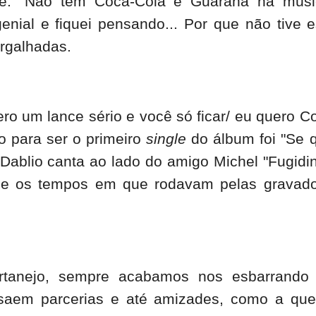
sse: "Não tem Coca-Cola e Guaraná na mús
genial e fiquei pensando... Por que não tive 
argalhadas.
ro um lance sério e você só ficar/ eu quero C
o para ser o primeiro
single
do álbum foi "Se 
 Dablio canta ao lado do amigo Michel "Fugidi
de os tempos em que rodavam pelas gravad
rtanejo, sempre acabamos nos esbarrando
s saem parcerias e até amizades, como a qu