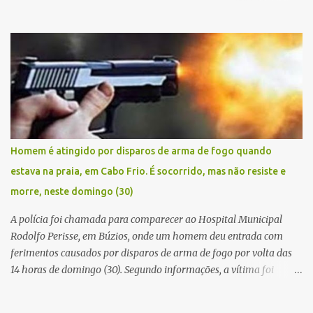
manhã de sexta feira (05). De posse da placa do carro, a equipe da
Civil conseguiu aborda los na Estrada de Guriri quanto tentavam
fugir da cidade Buziana. Um dos detidos é policial civil e este foi
baleado na perna na troca de tiros . Na ocorrência, três armas,
pistolas e uma réplica de fuzil, foram apreendidas. O homem
baleado foi identificado como Claudio Bastos, conhecido no meio
político.
Homem é atingido por disparos de arma de fogo quando
estava na praia, em Cabo Frio. É socorrido, mas não resiste e
morre, neste domingo (30)
A polícia foi chamada para comparecer ao Hospital Municipal
Rodolfo Perisse, em Búzios, onde um homem deu entrada com
ferimentos causados por disparos de arma de fogo por volta das
14 horas de domingo (30). Segundo informações, a vítima foi
identificada como Adrian Rodrigues, de 26 anos. Ele estava na
Praia do Pontal do Peró, em Cabo Frio, quando elementos armados