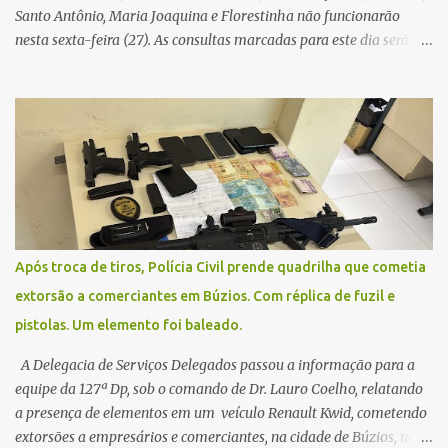
Santo Antônio, Maria Joaquina e Florestinha não funcionarão
nesta sexta-feira (27). As consultas marcadas para este dia serão
remarcadas; a orientação é que os pacientes procurem as unidades
na segunda-feira (2) para saberem o dia da remarcação.
Contamos com a compreensão de toda população, pois se trata de
uma situação climática que foge ao controle da administração
pública.
Após troca de tiros, Polícia Civil prende quadrilha que cometia
extorsão a comerciantes em Búzios. Com réplica de fuzil e
pistolas. Um elemento foi baleado.
A Delegacia de Serviços Delegados passou a informação para a
equipe da 127ª Dp, sob o comando de Dr. Lauro Coelho, relatando
a presença de elementos em um veículo Renault Kwid, cometendo
extorsões a empresários e comerciantes, na cidade de Búzios, na