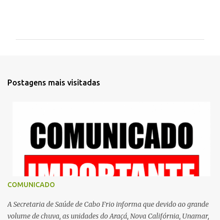
C
o
m
e
n
t
Postagens mais visitadas
á
r
i
o
s
COMUNICADO
A Secretaria de Saúde de Cabo Frio informa que devido ao grande
volume de chuva, as unidades do Araçá, Nova Califórnia, Unamar,