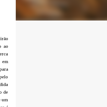
airão
o ao
erca
s em
para
pelo
dida
o de
e um